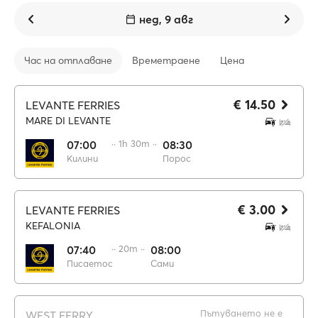
нед, 9 авг
Час на отплаване
Времетраене
Цена
€ 14.50
LEVANTE FERRIES
MARE DI LEVANTE
07:00
·· 1h 30m ··
08:30
Килини
Порос
€ 3.00
LEVANTE FERRIES
KEFALONIA
07:40
·· 20m ··
08:00
Писаетос
Сами
Пътуването не е
WEST FERRY