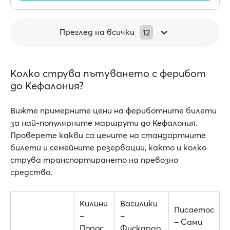
Преглед на всички
12
Колко струва пътуването с ферибот
до Кефалония?
Вижте примерните цени на фериботните билети
за най-популярните маршрути до Кефалония.
Проверете какви са цените на стандартните
билети и семейните резервации, както и колко
струва транспортирането на превозно
средство.
Килини
Василики
Писаетос
–
–
– Сами
Порос
Фискардо