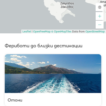
Leaflet
|
OpenFreeMap
© OpenMapTiles
Data from
OpenStreetMap
Фериботи до близки дестинации
Отони