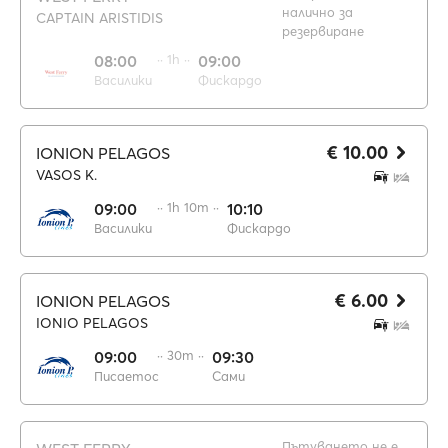
налично за
CAPTAIN ARISTIDIS
резервиране
08:00
·· 1h ··
09:00
Василики
Фискардо
€ 10.00
IONION PELAGOS
VASOS K.
09:00
·· 1h 10m ··
10:10
Василики
Фискардо
€ 6.00
IONION PELAGOS
IONIO PELAGOS
09:00
·· 30m ··
09:30
Писаетос
Сами
Пътуването не е