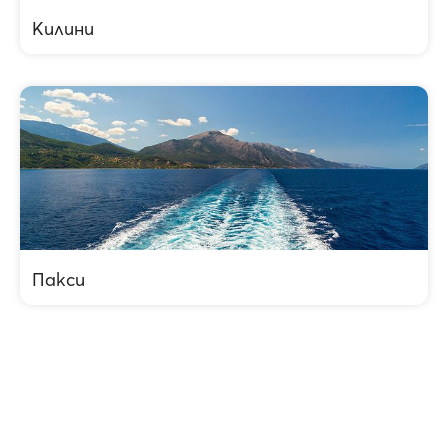
Килини
Пакси