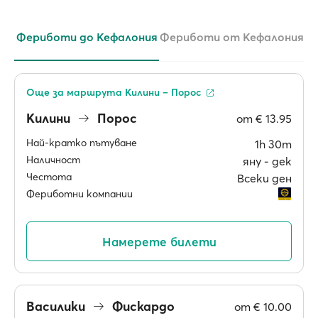
Фериботи до Кефалония
Фериботи от Кефалония
Още за маршрута Килини – Порос
Килини
Порос
от
€ 13.95
Най-кратко пътуване
1h 30m
Наличност
яну ‐ дек
Честота
Всеки ден
Фериботни компании
Намерете билети
Василики
Фискардо
от
€ 10.00