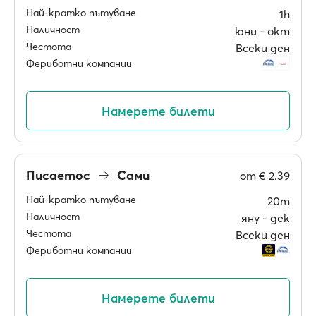
Най-кратко пътуване
1h
Наличност
юни ‐ окт
Честота
Всеки ден
Фериботни компании
Намерете билети
Писаетос
Сами
от
€ 2.39
Най-кратко пътуване
20m
Наличност
яну ‐ дек
Честота
Всеки ден
Фериботни компании
Намерете билети