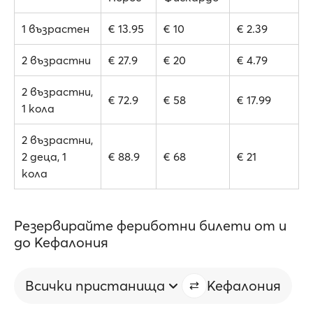
1 възрастен
€ 13.95
€ 10
€ 2.39
2 възрастни
€ 27.9
€ 20
€ 4.79
2 възрастни,
€ 72.9
€ 58
€ 17.99
1 кола
2 възрастни,
2 деца, 1
€ 88.9
€ 68
€ 21
кола
Резервирайте фериботни билети от и
до Кефалония
Всички пристанища
Кефалония