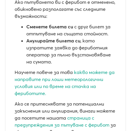
Ако пътуването ви с ферибот е отменено,
обикновено разполагате със следните
възможности:
Сменете билета си
с друг билет за
отпътуване на същата стойност.
Анулирайте билета си
, като
изпратите заявка до фериботния
оператор за пълно възстановяване
на сумата.
Научете повече за това
какво можете да
направите при лоши метеорологични
условия или по време на стачка на
фериботите.
Ако се притеснявате за потенциални
закъснения или анулирания, винаги можете
да посетите нашата
страница с
предупреждения за пътуване с ферибот
за