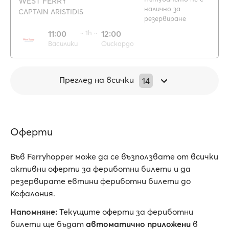
WEST FERRY
налично за
CAPTAIN ARISTIDIS
резервиране
11:00
·· 1h ··
12:00
Василики
Фискардо
Преглед на всички
14
Оферти
Във Ferryhopper може да се възползвате от всички
активни oферти за фериботни билети и да
резервирате евтини фериботни билети до
Кефалония.
Напомняне:
Текущите оферти за фериботни
билети ще бъдат
автоматично приложени
в