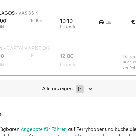
ELAGOS
·
VASOS K.
:00
10:10
·· 1h 10m ··
€
iki
Fiskardo
Y
·
CAPTAIN ARISTIDIS
00
12:00
·· 1h ··
Für die
Buchun
iki
Fiskardo
verfüg
Alle anzeigen
14
e
rfügbaren
Angebote für Fähren
auf Ferryhopper und buche die