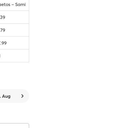
aetos – Sami
.39
.79
7.99
1
. Aug