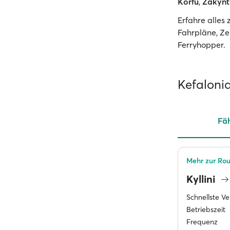
Korfu
,
Zakyn
Erfahre alles 
Fahrpläne, Ze
Ferryhopper.
Kefaloni
Fäh
Mehr zur Rout
Kyllini
Schnellste V
Betriebszeit
Frequenz