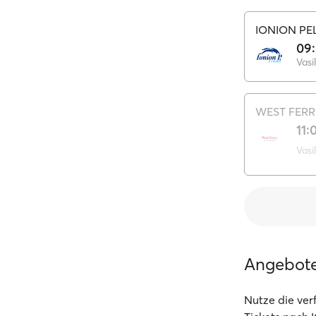
IONION P
09
Vasil
WEST FERR
11:
Vasil
Angebot
Nutze die ve