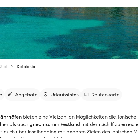
Ziel
Kefalonia
e
Angebote
Urlaubsinfos
Routenkarte
Fährhäfen
bieten eine Vielzahl an Möglichkeiten die, ionische 
chen
als auch
griechischen Festland
mit dem Schiff zu erreiche
ls auch über Inselhopping mit anderen Zielen des Ionischen 