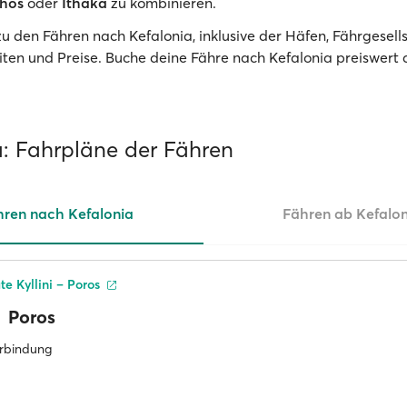
thos
oder
Ithaka
zu kombinieren.
zu den Fähren nach Kefalonia, inklusive der Häfen, Fährgesell
iten und Preise. Buche deine Fähre nach Kefalonia preiswert 
a: Fahrpläne der Fähren
ren nach Kefalonia
Fähren ab Kefalon
e Kyllini – Poros
Poros
erbindung