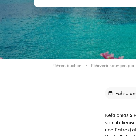
Fähren buchen
Fährverbindungen per 
Fahrplän
Kefalonias
5
vom
italienis
und Patras) a