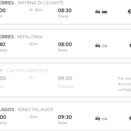
ERRIES
·
SMYRNA DI LEVANTE
:00
08:30
·· 1h 30m ··
€
ni
Poros
ERRIES
·
KEFALONIA
40
08:00
·· 20m ··
etos
Sami
Y
·
CAPTAIN ARISTIDIS
:00
09:00
·· 1h ··
Für die
Buchun
iki
Fiskardo
verfüg
ELAGOS
·
IONIO PELAGOS
:00
09:30
·· 30m ··
etos
Sami