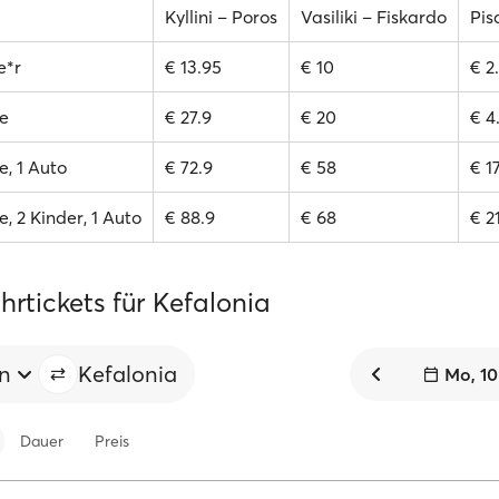
Kyllini – Poros
Vasiliki – Fiskardo
Pis
e*r
€ 13.95
€ 10
€ 2
e
€ 27.9
€ 20
€ 4
, 1 Auto
€ 72.9
€ 58
€ 1
, 2 Kinder, 1 Auto
€ 88.9
€ 68
€ 2
rtickets für Kefalonia
en
Kefalonia
Mo, 10
Dauer
Preis