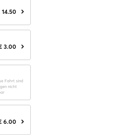
 14.50
€ 3.00
se Fahrt sind
gen nicht
bar
€ 6.00