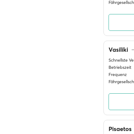
Fährgesellsc
Vasiliki
Schnellste V
Betriebszeit
Frequenz
Fährgesellsc
Pisaetos