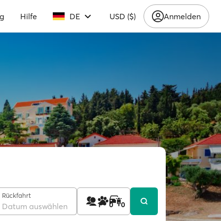
ng
Hilfe
DE
USD ($)
Anmelden
Rückfahrt
1
0
0
Datum auswählen