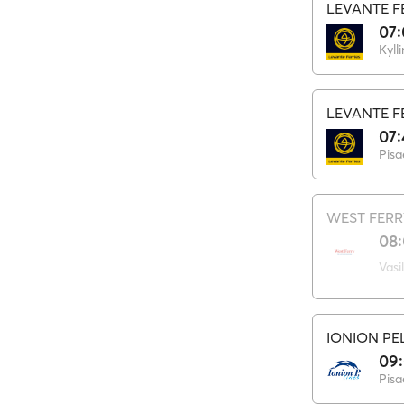
LEVANTE F
07
Kylli
LEVANTE F
07:
Pisa
WEST FERR
08
Vasil
IONION P
09
Pisa