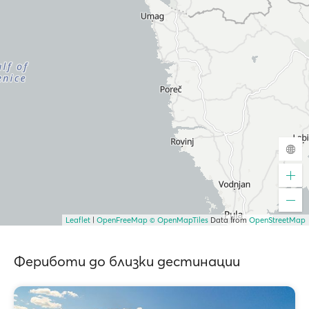
Leaflet
|
OpenFreeMap
© OpenMapTiles
Data from
OpenStreetMap
Фериботи до близки дестинации