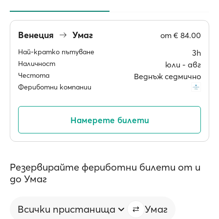
Венеция
Умаг
от
€ 84.00
Най-кратко пътуване
3h
Наличност
юли ‐ авг
Честота
Веднъж седмично
Фериботни компании
Намерете билети
Резервирайте фериботни билети от и
до Умаг
Всички пристанища
Умаг