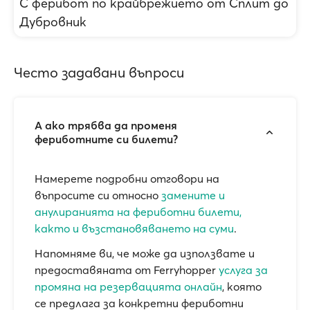
С ферибот по крайбрежието от Сплит до
Дубровник
Често задавани въпроси
А ако трябва да променя
фериботните си билети?
Намерете подробни отговори на
въпросите си относно
замените и
анулиранията на фериботни билети,
както и възстановяването на суми
.
Напомняме ви, че може да използвате и
предоставяната от Ferryhopper
услуга за
промяна на резервацията онлайн
, която
се предлага за конкретни фериботни