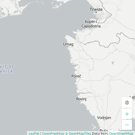
Leaflet
|
OpenFreeMap
© OpenMapTiles
Data from
OpenStreetMap