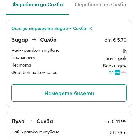
Фериботи до Силба
Фериботи от Силба
Още за маршрута Задар – Силба
Задар
Силба
от
€ 5.70
Най-кратко пътуване
1h
Наличност
яну ‐ дек
Честота
Всеки ден
Фериботни компании
Намерете билети
Пула
Силба
от
€ 11.95
Най-кратко пътуване
3h 35m