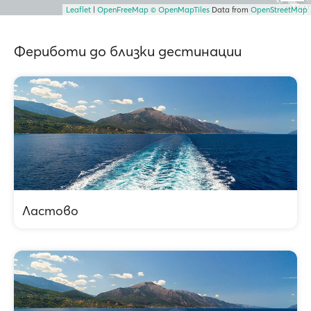
Leaflet
|
OpenFreeMap
© OpenMapTiles
Data from
OpenStreetMap
Фериботи до близки дестинации
Ластово