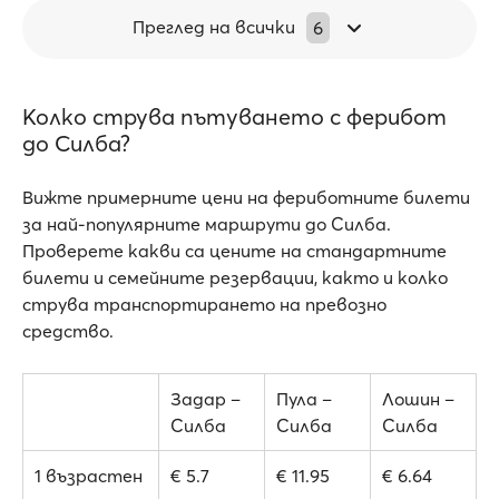
Преглед на всички
6
Колко струва пътуването с ферибот
до Силба?
Вижте примерните цени на фериботните билети
за най-популярните маршрути до Силба.
Проверете какви са цените на стандартните
билети и семейните резервации, както и колко
струва транспортирането на превозно
средство.
Задар –
Пула –
Лошин –
Силба
Силба
Силба
1 възрастен
€ 5.7
€ 11.95
€ 6.64