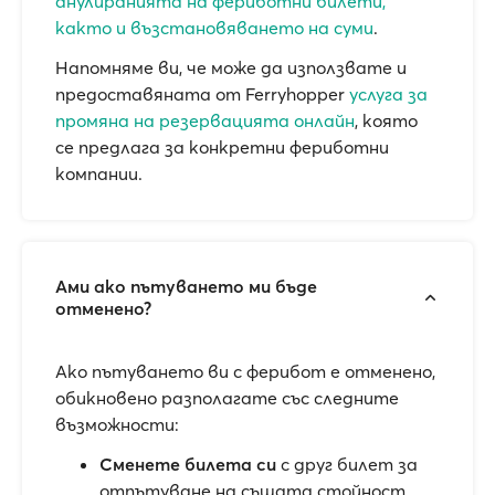
анулиранията на фериботни билети,
както и възстановяването на суми
.
Напомняме ви, че може да използвате и
предоставяната от Ferryhopper
услуга за
промяна на резервацията онлайн
, която
се предлага за конкретни фериботни
компании.
Ами ако пътуването ми бъде
отменено?
Ако пътуването ви с ферибот е отменено,
обикновено разполагате със следните
възможности:
Сменете билета си
с друг билет за
отпътуване на същата стойност.