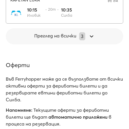
KAPETAN LUKA
10:15
·· 20m ··
10:35
Иловик
Силба
Преглед на всички
3
Оферти
Във Ferryhopper може да се възползвате от всички
активни oферти за фериботни билети и да
резервирате евтини фериботни билети до
Силба.
Напомняне:
Текущите оферти за фериботни
билети ще бъдат
автоматично приложени
в
процеса на резервация.