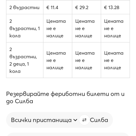
2 възрастни
€ 11.4
€ 29.2
€ 13.28
2
Цената
Цената
Цената
възрастни, 1
не е
не е
не е
кола
налице
налице
налице
2
Цената
Цената
Цената
възрастни,
не е
не е
не е
2 деца, 1
налице
налице
налице
кола
Резервирайте фериботни билети от и
до Силба
Всички пристанища
Силба