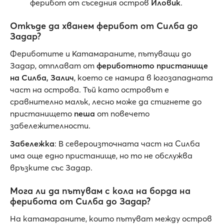
ферибот от съседния остров
Иловик
.
Откъде да хванем ферибот от Силба до
Задар?
Фериботите и Катамараните, пътуващи до
Задар, отплават от
фериботното пристанище
на Силба, Залич
, което се намира в югозападната
част на острова. Тъй като островът е
сравнително малък, лесно може да стигнете до
пристанището
пеша
от повечето
забележителности.
Забележка
: В североизточната част на Силба
има още едно пристанище, но то не обслужва
връзките със Задар.
Мога ли да пътувам с кола на борда на
ферибота от Силба до Задар?
На катамараните, които пътуват между остров