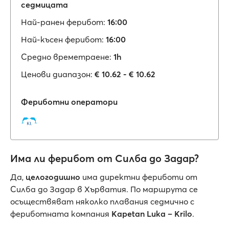
седмицата
Най-ранен ферибот:
16:00
Най-късен ферибот:
16:00
Средно времетраене:
1h
Ценови диапазон:
€ 10.62 - € 10.62
Фериботни оператори
Има ли ферибот от Силба до Задар?
Да,
целогодишно
има директни фериботи от
Силба до Задар в Хърватия. По маршрута се
осъществяват няколко плавания седмично с
фериботната компания
Kapetan Luka – Krilo
.