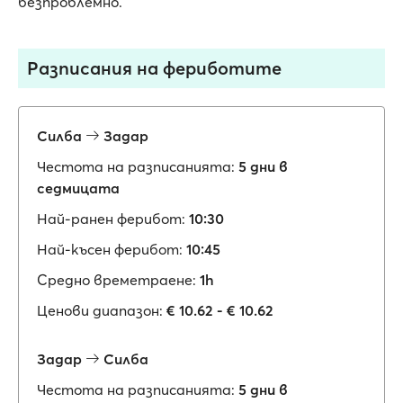
безпроблемно.
Разписания на фериботите
Силба
Задар
Честота на разписанията:
5 дни в
седмицата
Най-ранен ферибот:
10:30
Най-късен ферибот:
10:45
Средно времетраене:
1h
Ценови диапазон:
€ 10.62 - € 10.62
Задар
Силба
Честота на разписанията:
5 дни в