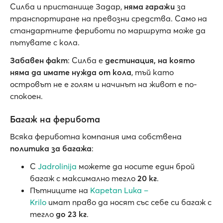
Силба и пристанище Задар,
няма гаражи
за
транспортиране на превозни средства. Само на
стандартните фериботи по маршрута може да
пътувате с кола.
Забавен факт
: Силба е
дестинация, на която
няма да имате нужда от кола
, тъй като
островът не е голям и начинът на живот е по-
спокоен.
Багаж на ферибота
Всяка фериботна компания има собствена
политика за багажа
:
С
Jadrolinija
можете да носите един брой
багаж с максимално тегло
20 кг
.
Пътниците на
Kapetan Luka –
Krilo
имат право да носят със себе си багаж с
тегло
до 23 кг
.