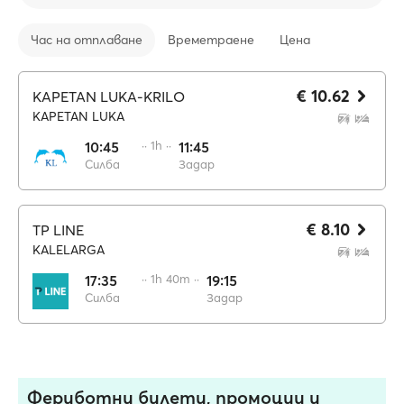
Час на отплаване
Времетраене
Цена
€ 10.62
KAPETAN LUKA-KRILO
KAPETAN LUKA
10:45
·· 1h ··
11:45
Силба
Задар
€ 8.10
TP LINE
KALELARGA
17:35
·· 1h 40m ··
19:15
Силба
Задар
Фериботни билети, промоции и