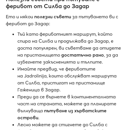
ферибот от Силба до Задар
Ето и някои
полезни съвети
за пътуването ви с
ферибот до Задар:
Тъй като фериботният маршрут, който
спира на Силба и продължава до Задар, е
доста популярен, ви съветваме да отидете
на пристанището
достатъчно рано
, за да
избегнете закъсненията и тълпите.
Имайте предвид, че фериботите
на Jadrolinija, които обслужват маршрута
от Силба, пристигат на пристанище
Гаженица в Задар.
Преди да се върнете в континенталната
част на страната, можете да планирате
вълнуващо
пътуване из хърватските
острови
.
Лесно можете да стигнете до Силба с