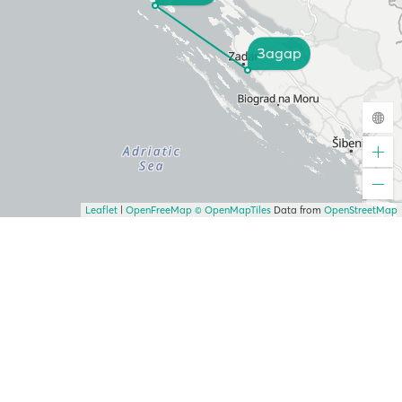
Задар
Leaflet
|
OpenFreeMap
© OpenMapTiles
Data from
OpenStreetMap