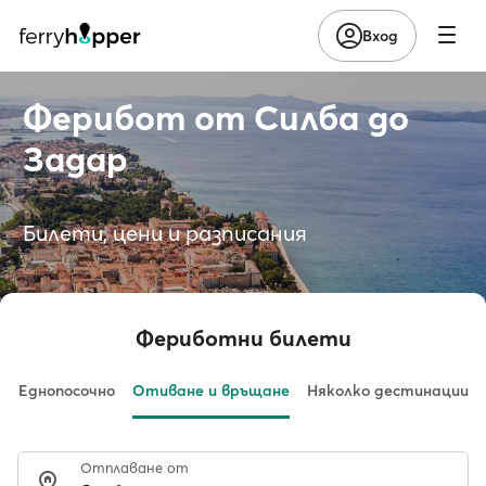
Вход
Ферибот от Силба до
Задар
Билети, цени и разписания
Фериботни билети
Еднопосочно
Отиване и връщане
Няколко дестинации
Отплаване от