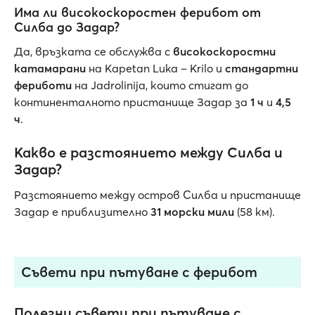
Има ли високоскоростен ферибот от
Силба до Задар?
Да, връзката се обслужва с
високоскоростни
катамарани
на Kapetan Luka – Krilo и
стандартни
фериботи
на Jadrolinija, които стигат до
континенталното пристанище Задар за
1 ч
и
4,5
ч
.
Какво е разстоянието между Силба и
Задар?
Разстоянието между остров Силба и пристанище
Задар е приблизително
31 морски мили
(58 км).
Съвети при пътуване с ферибот
Полезни съвети при пътуване с