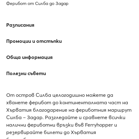
Ферибот от Силба до Задар
Разписания
Промоции и отстъпки
Обща информация
Полезни съвети
От остров Силба целогодишно можете да
хванете ферибот до континенталната част на
Хърватия благодарение на фериботния маршрут
Силба – Задар. Разгледайте и сравнете всички
налични фериботни връзки във Ferryhopper и
резервирайте билети до Хърватия