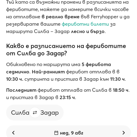
Тъй като са възможни промени в разписанията на
фериботите, можете да намерите всички часове
на отплаване
в реално време
във Ferryhopper и да
резервирате вашите
фериботни билети
за
маршрута Силба – Задар
лесно и бързо
.
Какво е разписанието на фериботите
от Силба до Задар?
Обикновено по маршрута има
5 ферибота
седмично
.
Най-ранният
ферибот отплава в в
10:30 ч.
сутринта и пристига в Задар към
11:30 ч
.
Последният
ферибот отплава от Силба в
18:50 ч
.
и пристига в Задар в
23:15 ч
.
Силба
Задар
нед, 9 авг