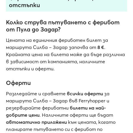
отстъпки
Колко струва пътуването с ферибот
от Пула до Задар?
Цената на единичния фериботен билет за
маршрута Силба – Задар започва от
8 €
.
Крайната цена на билета може да бъде различна
в зависимост от компанията, наличните
отстъпки и оферти.
Оферти
Разгледайте и сравнете
всички оферти
за
маршрута Силба – Задар във Ferryhopper и
резервирайте фериботни
билети на най-
добрите цени
. Наличните оферти ще бъдат
автоматично приложени
към цената, когато
планирате пътуването си с ферибот по