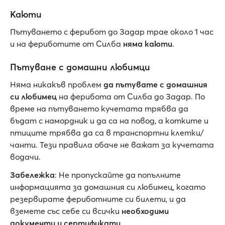
Каюти
Пътуването с ферибот до Задар трае около 1 час
и на фериботите от Силба
няма каюти
.
Пътуване с домашни любимци
Няма никакъв проблем
да пътувате с домашния
си любимец
на ферибота от Силба до Задар. По
време на пътуването кучетата трябва да
бъдат с намордник и да са на повод, а котките и
птиците трябва да са в транспортни клетки/
чанти. Тези правила обаче не важат за кучетата
водачи.
Забележка
: Не пропускайте да попълните
информацията за домашния си любимец, когато
резервирате фериботните си билети, и да
вземете със себе си всички
необходими
документи и сертификати
.