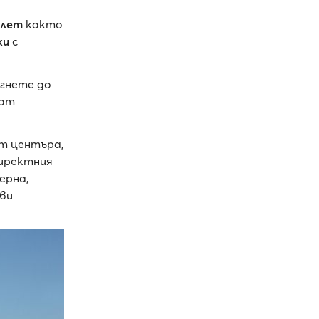
олет
както
ки
с
игнете до
ват
от центъра,
директния
ерна,
ви