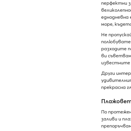
перфектни з
великолепно
еднодневна 
море, къдет
Не пропуска
полюбувате 
разходите 
ви съветвам
известните
Други интер
удивителния
прекрасна гл
Плажовет
По протеже
заливи и пл
препоръчвам