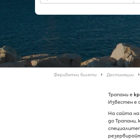
Фериботни билети
Дестинации
Трапани е
кр
Известен е 
На сайта на
до Трапани,
специалитет
резервирай