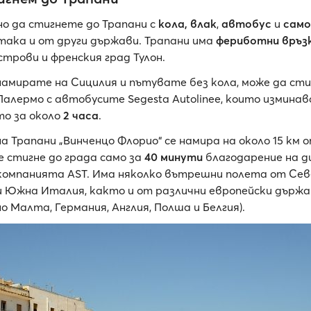
о да стигнете до Трапани с
кола,
влак
,
автобус
и
сам
така и от други държави. Трапани има
фериботни връз
трови и френския град Тулон.
 намирате на Сицилия и пътувате без кола, може да ст
Палермо с автобусите Segesta Autolinee, които измина
о за около
2 часа
.
а Трапани „Винченцо Флорио“ се намира на около 15 км 
е стигне до града само за
40 минути
благодарение на 
компанията AST. Има няколко вътрешни полета от Сев
 Южна Италия, както и от различни европейски държа
 Малта, Германия, Англия, Полша и Белгия).