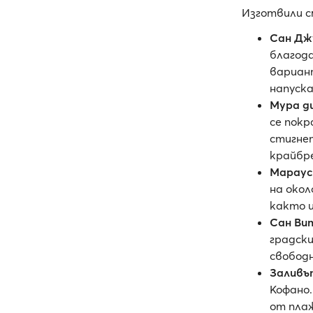
Изготвили с
Сан Дж
благода
вариан
напуска
Мура д
се покр
стигне
крайбр
Мараус
на окол
както 
Сан Ви
градски
свободн
Заливъ
Кофано.
от плаж