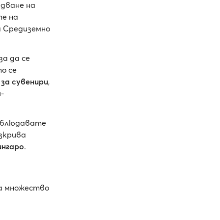
едване на
те на
а Средиземно
за да се
о се
 за сувенири
,
й-
наблюдавате
азкрива
ингаро
.
ма множество