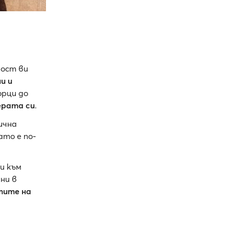
ност ви
и и
орци до
рата си
.
ична
ато е по-
и към
ни в
тите на