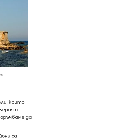
ия
ли, които
лерия и
поръчваме да
йони са