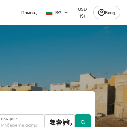
USD
Помощ
BG
Вход
($)
Връщане
1
0
0
Изберете дата