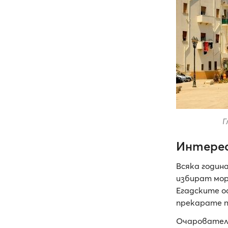
Г
Интерес
Всяка годин
избират мор
Егадските о
прекарате по
Очарователн