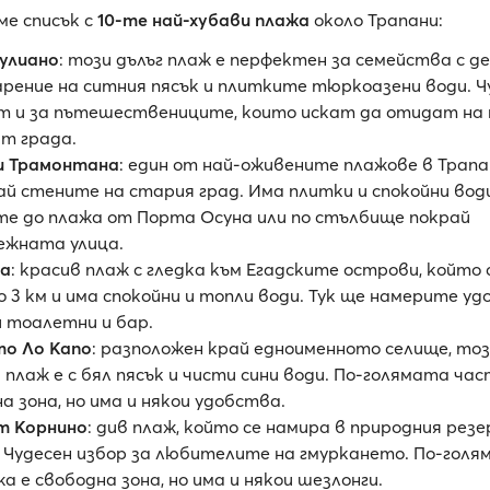
ме списък с
10-те най-хубави плажа
около Трапани:
улиано
: този дълъг плаж е перфектен за семейства с д
рение на ситния пясък и плитките тюркоазени води. Ч
т и за пътешествениците, които искат да отидат на п
т града.
и Трамонтана
: един от най-оживените плажове в Трап
ай стените на стария град. Има плитки и спокойни вод
те до плажа от Порта Осуна или по стълбище покрай
ежната улица.
а
: красив плаж с гледка към Егадските острови, който
о 3 км и има спокойни и топли води. Тук ще намерите уд
и тоалетни и бар.
то Ло Капо
: разположен край едноименното селище, то
 плаж е с бял пясък и чисти сини води. По-голямата ча
а зона, но има и някои удобства.
т Корнино
: див плаж, който се намира в природния ре
 Чудесен избор за любителите на гмуркането. По-гол
а е свободна зона, но има и някои шезлонги.