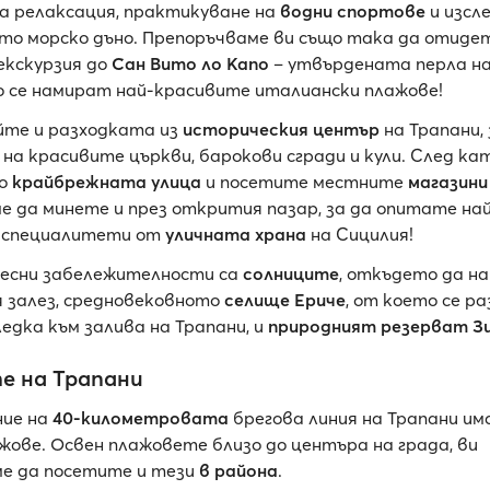
а релаксация, практикуване на
водни спортове
и изсл
то морско дъно. Препоръчваме ви също така да отиде
екскурзия до
Сан Вито ло Капо
– утвърдената перла н
о се намират най-красивите италиански плажове!
йте и разходката из
историческия център
на Трапани, 
на красивите църкви, барокови сгради и кули. След кат
по
крайбрежната улица
и посетите местните
магазини
е да минете и през открития пазар, за да опитате на
 специалитети от
уличната храна
на Сицилия!
есни забележителности са
солниците
, откъдето да 
 залез, средновековното
селище Ериче
, от което се р
едка към залива на Трапани, и
природният резерват З
е на Трапани
ние на
40-километровата
брегова линия на Трапани и
ажове. Освен плажовете близо до центъра на града, ви
е да посетите и тези
в района
.