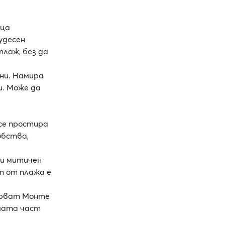
еца
удесен
лаж, без да
ани. Намира
и. Може да
 се простира
обства,
зи митичен
ст от плажа е
зерват Монте
ямата част