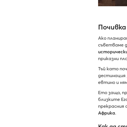
Почивка
Ако планира
съветваме д
историческ
приказни пл
Тъй като по
дестинация 
евтино и ня
Ето защо, п
близките Ег
прекрасния 
Африка
.
Как да ст