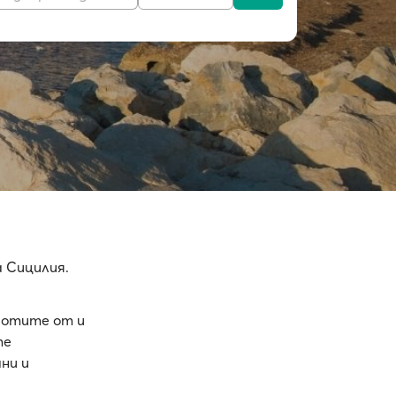
а Сицилия.
ботите от и
те
ни и