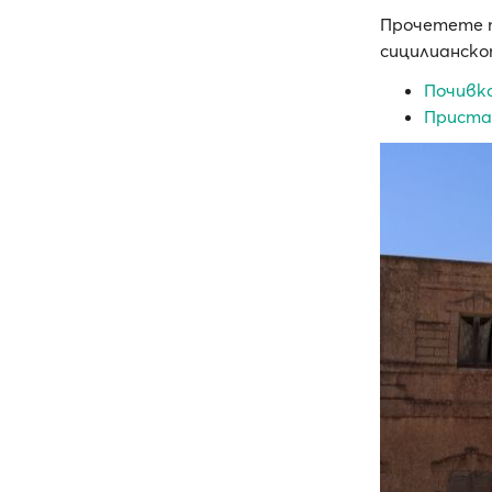
Прочетете п
сицилианско
Почивка
Приста