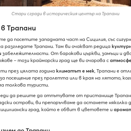
Стари сгради в историческия център на Трапани
 в Трапани
те да посетите западната част на Сицилия, със сигур
а разгледате Трапани. Там ви очакват редица
културн
и
забележителности. От барокови църкви, замъци и дв
ажове – този крайморски град ще ви очарова с
атмосфе
чти през цялата година
климатът е мек
, Трапани е отл
за посещение през пролетта или в края на лятото, ког
ма толкова туристи.
реди да решите да отпътувате от пристанище Трапан
адски острови, ви препоръчваме да останете няколко д
сицилиански град, който е обвит в цветовете и
арома
игнем до Трапани