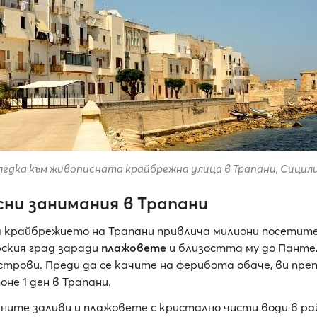
ледка към живописната крайбрежна улица в Трапани, Сицил
ни занимания в Трапани
а крайбрежието на Трапани привлича милиони посетите
ския град заради
плажовете
и близостта му до Панте
строви. Преди да се качите на ферибота обаче, ви пре
не 1 ден в Трапани.
ите заливи и плажовете с кристално чисти води в ра