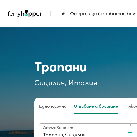
|
Оферти за фериботни бил
Трапани
Сицилия, Италия
Еднопосочно
Отиване и връщане
Няко
Отплаване от