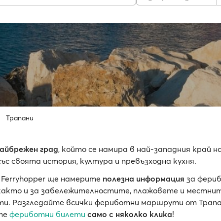
Трапани
айбрежен град
, който се намира в най-западния край н
със своята история, култура и превъзходна кухня.
 Ferryhopper ще намерите
полезна информация
за фери
 както и за забележителностите, плажовете и местни
и. Разгледайте всички фериботни маршрути от Трапа
те
фериботни билети
само с няколко клика
!