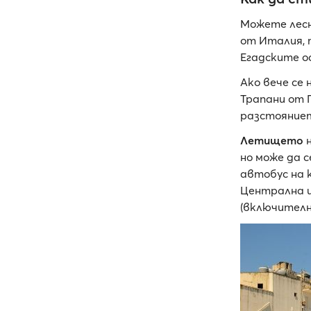
Можете лесн
от Италия, 
Егадските ос
Ако вече се
Трапани от 
разстояниет
Летището
н
но може да с
автобус на 
Централна и
(включително