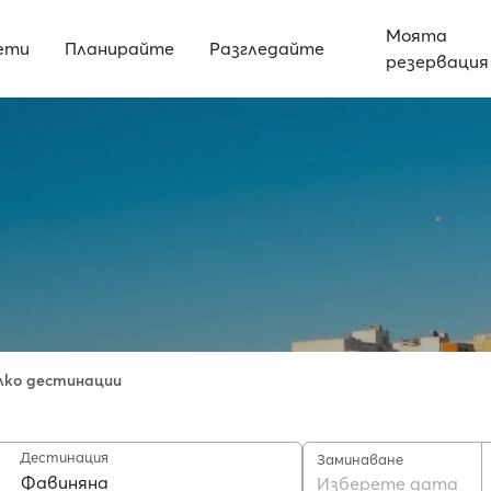
Моята
ети
Планирайте
Разгледайте
резервация
лко дестинации
Дестинация
Заминаване
Изберете дата