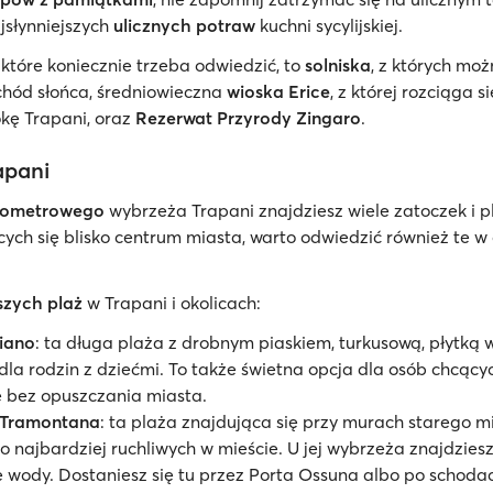
jsłynniejszych
ulicznych potraw
kuchni sycylijskiej.
, które koniecznie trzeba odwiedzić, to
solniska
, z których mo
chód słońca, średniowieczna
wioska Erice
, z której rozciąga s
kę Trapani, oraz
Rezerwat Przyrody Zingaro
.
apani
lometrowego
wybrzeża Trapani znajdziesz wiele zatoczek i p
cych się blisko centrum miasta, warto odwiedzić również te w
szych plaż
w Trapani i okolicach:
liano
: ta długa plaża z drobnym piaskiem, turkusową, płytką 
dla rodzin z dziećmi. To także świetna opcja dla osób chcący
ę bez opuszczania miasta.
 Tramontana
: ta plaża znajdująca się przy murach starego m
o najbardziej ruchliwych w mieście. U jej wybrzeża znajdziesz 
 wody. Dostaniesz się tu przez Porta Ossuna albo po schod