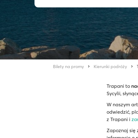
Bilety na promy
Kierunki podróży
Trapani to
na
Sycylii, słynąc
W naszym art
odwiedzić, pl
z Trapani i
za
Zapoznaj się
informacje o p