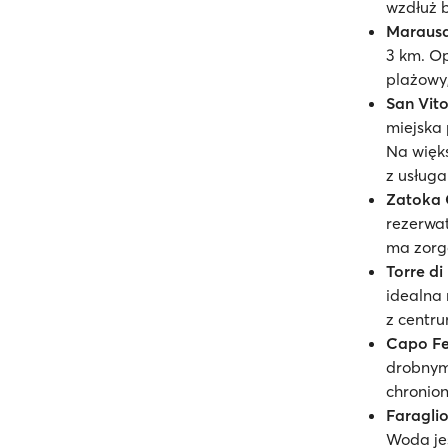
wzdłuż 
Maraus
3 km. Op
plażowy,
San Vit
miejska 
Na więks
z usług
Zatoka 
rezerwat
ma zorg
Torre di
idealna 
z centru
Capo F
drobnym 
chronion
Faraglio
Woda jes