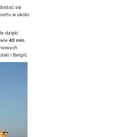
dostać się
portu w około
le dzięki
dwie
40 min
.
dniowych
ki i Belgii).