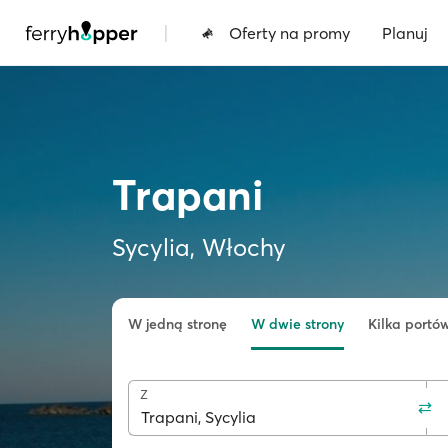
|
Oferty na promy
Planuj
Trapani
Sycylia, Włochy
W jedną stronę
W dwie strony
Kilka portó
Z