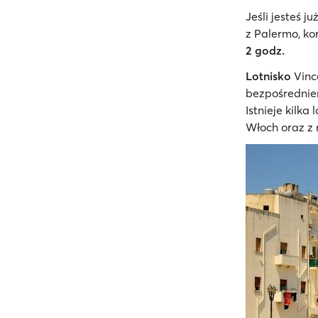
Jeśli jesteś 
z Palermo, ko
2 godz.
Lotnisko
Vince
bezpośrednie
Istnieje kilk
Włoch oraz z r