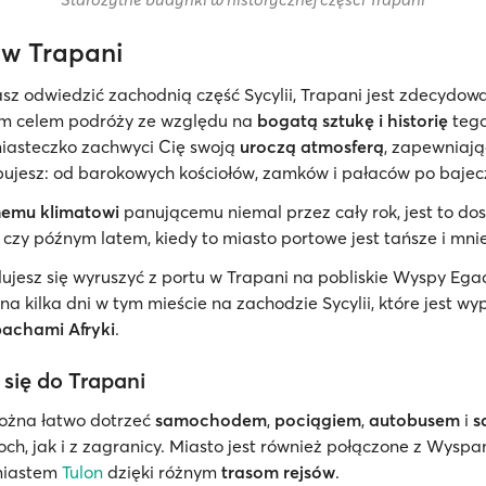
w Trapani
asz odwiedzić zachodnią część Sycylii, Trapani jest zdecydow
 celem podróży ze względu na
bogatą sztukę i historię
tego
iasteczko zachwyci Cię swoją
uroczą atmosferą
, zapewniają
ujesz: od barokowych kościołów, zamków i pałaców po bajec
emu klimatowi
panującemu niemal przez cały rok, jest to do
czy późnym latem, kiedy to miasto portowe jest tańsze i mni
jesz się wyruszyć z portu w Trapani na pobliskie Wyspy Egad
na kilka dni w tym mieście na zachodzie Sycylii, które jest wy
achami Afryki
.
 się do Trapani
ożna łatwo dotrzeć
samochodem
,
pociągiem
,
autobusem
i
s
ch, jak i z zagranicy. Miasto jest również połączone z Wysp
 miastem
Tulon
dzięki różnym
trasom rejsów
.