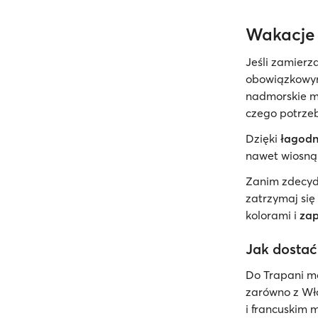
Wakacje 
Jeśli zamierz
obowiązkowym
nadmorskie m
czego potrzeb
Dzięki
łagodn
nawet wiosną 
Zanim zdecydu
zatrzymaj się 
kolorami i
zap
Jak dostać
Do Trapani m
zarówno z Wło
i francuskim