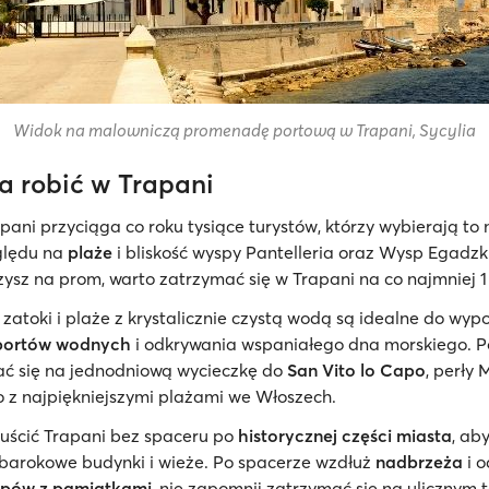
Widok na malowniczą promenadę portową w Trapani, Sycylia
 robić w Trapani
ani przyciąga co roku tysiące turystów, którzy wybierają to
ględu na
plaże
i bliskość wyspy Pantelleria oraz Wysp Egadzk
ysz na prom, warto zatrzymać się w Trapani na co najmniej 1
 zatoki i plaże z krystalicznie czystą wodą są idealne do wyp
portów wodnych
i odkrywania wspaniałego dna morskiego. 
ać się na jednodniową wycieczkę do
San Vito lo Capo
, perły
 z najpiękniejszymi plażami we Włoszech.
uścić Trapani bez spaceru po
historycznej części miasta
, ab
, barokowe budynki i wieże. Po spacerze wzdłuż
nadbrzeża
i 
epów z pamiątkami
, nie zapomnij zatrzymać się na ulicznym 