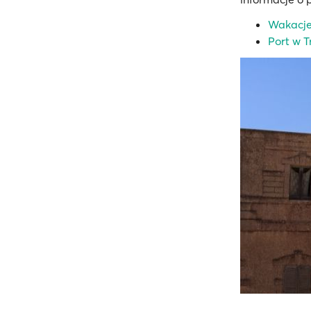
Wakacje
Port w T