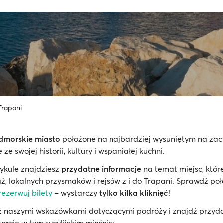
Trapani
dmorskie miasto
położone na najbardziej wysuniętym na zac
e ze swojej historii, kultury i wspaniałej kuchni.
ykule znajdziesz
przydatne informacje
na temat miejsc, któr
aż, lokalnych przysmaków i rejsów z i do Trapani. Sprawdź po
rezerwuj bilety
– wystarczy
tylko kilka kliknięć
!
 z naszymi wskazówkami dotyczącymi podróży i znajdź przyd
orcie w tym sycylijskim mieście: