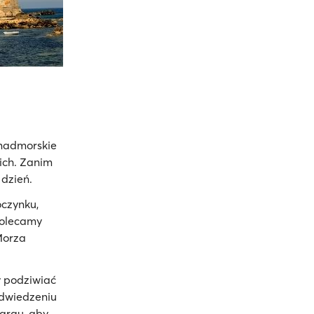
 nadmorskie
ich. Zanim
 dzień.
oczynku,
Polecamy
 Morza
y podziwiać
odwiedzeniu
targu, aby