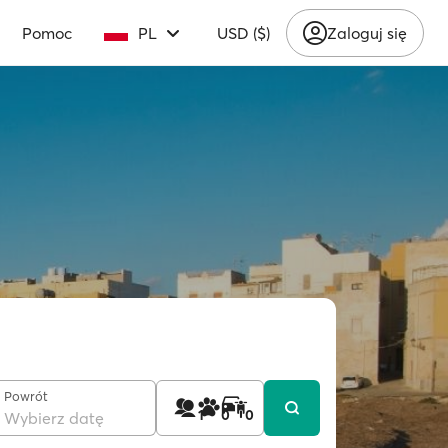
Pomoc
PL
USD ($)
Zaloguj się
Powrót
1
0
0
Wybierz datę