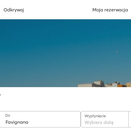
Odkrywaj
Moja rezerwacja
w
Do
Wypłynięcie
Wybierz datę