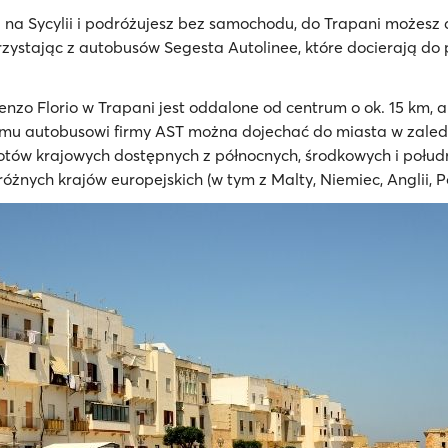
już na Sycylii i podróżujesz bez samochodu, do Trapani możesz 
rzystając z autobusów Segesta Autolinee, które docierają do 
nzo Florio w Trapani jest oddalone od centrum o ok. 15 km, a
mu autobusowi firmy AST można dojechać do miasta w zale
a lotów krajowych dostępnych z północnych, środkowych i połu
óżnych krajów europejskich (w tym z Malty, Niemiec, Anglii, Pols