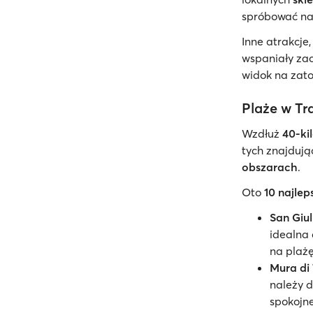
spróbować na
Inne atrakcje
wspaniały za
widok na zato
Plaże w Tr
Wzdłuż
40-ki
tych znajdują
obszarach
.
Oto
10 najlep
San Giu
idealna 
na plaż
Mura di
należy d
spokojne