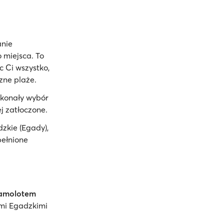
anie
 miejsca. To
c Ci wszystko,
zne plaże.
skonały wybór
ej zatłoczone.
zkie (Egady),
pełnione
amolotem
ami Egadzkimi