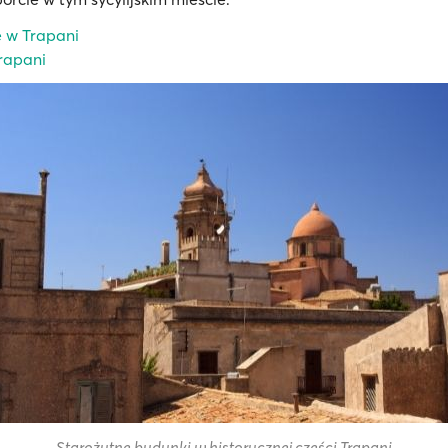
 w Trapani
rapani
Starożytne budynki w historycznej części Trapani