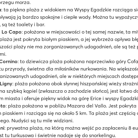
brzegu morza.
a
: ta piękna plaża z widokiem na Wyspy Egadzkie rozciąga si
ływają ją bardzo spokojne i ciepłe wody. Można tu wypożycz
 są też toalety i bar.
o Lo Capo
: położona w miejscowości o tej samej nazwie, ta m
plaża jest pokryta białym piaskiem, a jej wybrzeża opływa bł
zości plaży nie ma zorganizowanych udogodnień, ale są też 
ami.
Cornino
: to dziewicza plaża położona naprzeciwko góry Cofan
u przyrody, świetna dla miłośników nurkowania. Na większośc
anizowanych udogodnień, ale w niektórych miejscach dostępn
 Ligny
: plaża położona obok słynnej hiszpańskiej wieży strażni
na szybką kąpiel (zwłaszcza o zachodzie słońca), jest łatwo 
m miasta i oferuje piękny widok na górę Erice i wyspy Egadzki
eto
: plaża położona w pobliżu Mazara del Vallo. Jest pokryta
piaskiem i rozciąga się na około 5 km. Ta plaża jest częścią
ego. Nudyści są tu mile widziani.
ni
: prywatna plaża, na którą można wejść po zapłaceniu 8 eu
t tu turkusowa i świetnie nadaje się do snorkelingu.