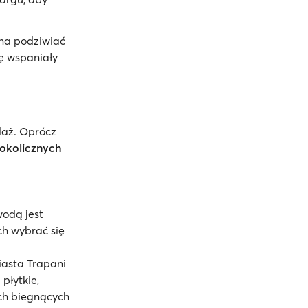
żna podziwiać
ię wspaniały
laż. Oprócz
okolicznych
wodą jest
ch wybrać się
iasta Trapani
płytkie,
ach biegnących