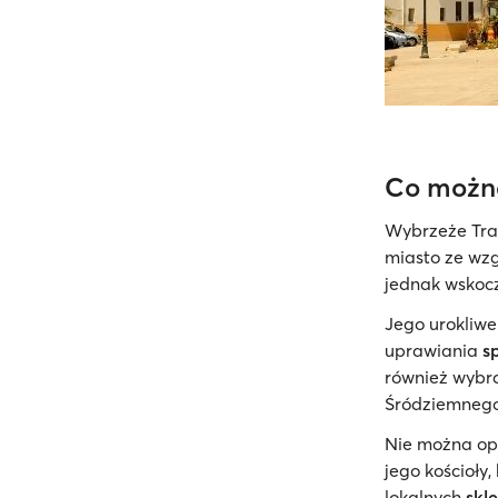
Co można
Wybrzeże Trap
miasto ze wz
jednak wskocz
Jego urokliwe
uprawiania
s
również wybr
Śródziemnego
Nie można op
jego kościoły
lokalnych
skl