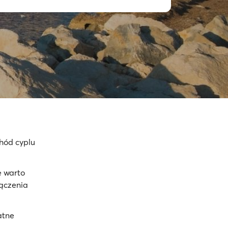
hód cyplu
e warto
łączenia
atne