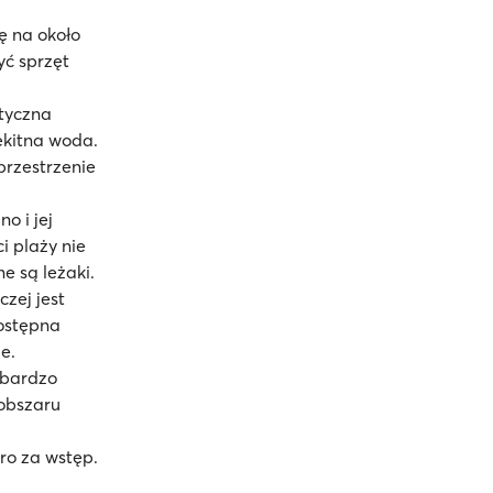
ę na około
yć sprzęt
ityczna
ękitna woda.
przestrzenie
o i jej
i plaży nie
e są leżaki.
czej jest
dostępna
e.
 bardzo
 obszaru
ro za wstęp.