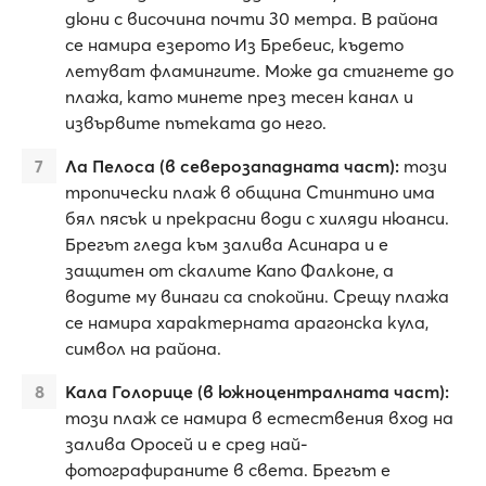
дюни с височина почти 30 метра. В района
се намира езерото Из Бребеис, където
летуват фламингите. Може да стигнете до
плажа, като минете през тесен канал и
извървите пътеката до него.
Ла Пелоса (в северозападната част):
този
тропически плаж в община Стинтино има
бял пясък и прекрасни води с хиляди нюанси.
Брегът гледа към залива Асинара и е
защитен от скалите Капо Фалконе, а
водите му винаги са спокойни. Срещу плажа
се намира характерната арагонска кула,
символ на района.
Кала Голорице (в южноцентралната част):
този плаж се намира в естествения вход на
залива Оросей и е сред най-
фотографираните в света. Брегът е