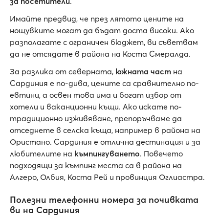
за посетители
.
Имайте предвид, че през лятото цените на
нощувките могат да бъдат доста високи. Ако
разполагате с ограничен бюджет, ви съветвам
да не отсядате в района на Коста Смералда.
За разлика от северната,
южната част
на
Сардиния е по-дива, цените са сравнително по-
евтини, а освен това има и богат избор от
хотели и ваканционни къщи. Ако искате по-
традиционно изживяване, препоръчваме да
отседнете в селска къща, например в района на
Ористано. Сардиния е отлична дестинация и за
любителите на
къмпингуването
. Повечето
подходящи за къмпинг места са в района на
Алгеро, Олбия, Коста Рей и провинция Оглиастра.
Полезни телефонни номера за почивката
ви на Сардиния