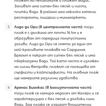
плажът на пеликаните и плажът Бадос.
Заливът има ситен бял пясък и чисти,
плитки води. В района има няколко хотела,
ресторанти, пицарии и минимаркети.
Лидо ди Ори (в централната част):
този
плаж е с дължина от почти 16 км и е
образуван от поредица полупустинни
заливи. Лидо ди Ори се смята за един от
най-красивите плажове на Сардиния.
Брегът е покрит от ситен бял пясък и има
тюркоазени води. Тъй като често е изложен
на силни ветрове, плажът се посещава от
сърфисти и кайтсърфисти. На главния плаж
ще намерите различни удобства.
Аренас Бианкас (в югоизточната част):
този плаж се намира недалеч от Каляри и се
характеризира с бял пясък и дълбоки сини
води. Зад плажа се издигат внушителни