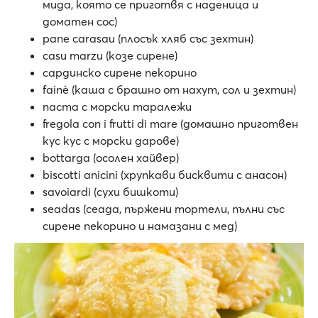
мида, която се приготвя с наденица и
доматен сос)
pane carasau (плосък хляб със зехтин)
casu marzu (козе сирене)
сардинско сирене пекорино
fainè (каша с брашно от нахут, сол и зехтин)
паста с морски таралежи
fregola con i frutti di mare (домашно приготвен
кус кус с морски дарове)
bottarga (осолен хайвер)
biscotti anicini (хрупкави бисквити с анасон)
savoiardi (сухи бишкоти)
seadas (сеада, пържени тортели, пълни със
сирене пекорино и намазани с мед)