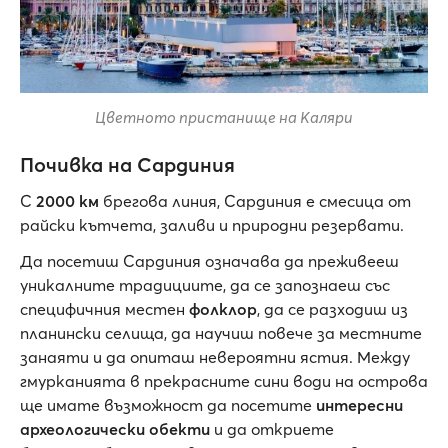
Цветното пристанище на Каляри
Почивка на Сардиния
С
2000 км
брегова линия, Сардиния е смесица от
райски кътчета, заливи и природни резервати.
Да посетиш Сардиния означава да преживееш
уникалните традициите, да се запознаеш със
специфичния местен
фолклор
, да се разходиш из
планински селища, да научиш повече за местните
занаяти и да опиташ невероятни ястия. Между
гмурканията в прекрасните сини води на острова
ще имате възможност да посетите
интересни
археологически обекти
и да откриете