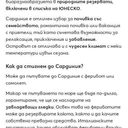
биоразнообразието в
природните резервати,
включени в списъка на ЮНЕСКО
.
Сардиния е отличен избор за
почивка със
семейството
, романтична почивка или ваканция
с приятели, тъй като съчетава възможности за
релаксация, приключения и
забавление
.
Островът се отличава и с
чудесен климат
с меки
температури извън сезона.
Как да стигнем до Сардиния?
Може да пътувате до Сардиния с ферибот или
самолет.
Макар че пътуването по море ще бъде по-дълго,
гарантираме, че ще се насладите на
завладяващи гледки
. Освен това на фериботите
може да резервирате каюта, както и да качите
собствено превозно средство. Италианските
пристанища, които обслужват фериботни връзки