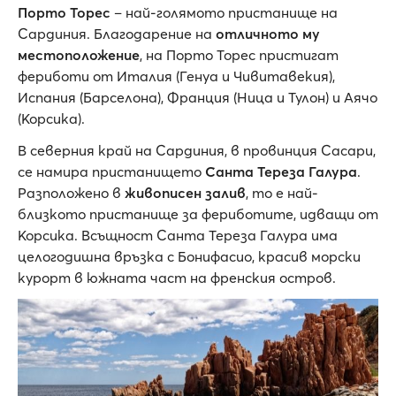
Порто Торес
– най-голямото пристанище на
Сардиния. Благодарение на
отличното му
местоположение
, на Порто Торес пристигат
фериботи от Италия (Генуа и Чивитавекия),
Испания (Барселона), Франция (Ница и Тулон) и Аячо
(Корсика).
В северния край на Сардиния, в провинция Сасари,
се намира пристанището
Санта Тереза Галура
.
Разположено в
живописен залив
, то е най-
близкото пристанище за фериботите, идващи от
Корсика. Всъщност Санта Тереза Галура има
целогодишна връзка с Бонифасио, красив морски
курорт в южната част на френския остров.