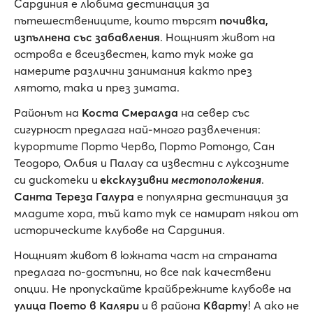
Сардиния е любима дестинация за
пътешествениците, които търсят
почивка,
изпълнена със забавления
. Нощният живот на
острова е всеизвестен, като тук може да
намерите различни занимания както през
лятото, така и през зимата.
Районът на
Коста Смералда
на север със
сигурност предлага най-много развлечения:
курортите Порто Черво, Порто Ротондо, Сан
Теодоро, Олбия и Палау са известни с луксозните
си дискотеки и
ексклузивни
местоположения
.
Санта Тереза Галура
е популярна дестинация за
младите хора, тъй като тук се намират някои от
историческите клубове на Сардиния.
Нощният живот в южната част на страната
предлага по-достъпни, но все пак качествени
опции. Не пропускайте крайбрежните клубове на
улица Поето в Каляри
и в района
Кварту
! А ако не