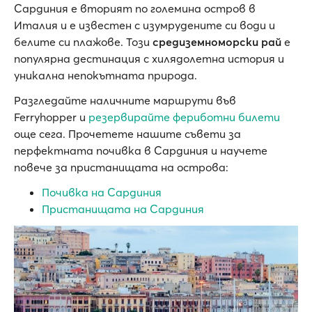
Сардиния е вторият по големина остров в
Италия и е известен с изумрудените си води и
белите си плажове. Този
средиземноморски рай
е
популярна дестинация с хилядолетна история и
уникална непокътната природа.
Разгледайте наличните маршрути във
Ferryhopper и
резервирайте фериботни билети
още сега. Прочетете нашите съвети за
перфектната почивка в Сардиния и научете
повече за пристанищата на острова:
Почивка на Сардиния
Пристанищата на Сардиния