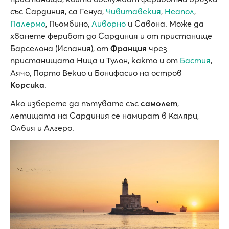
със Сардиния, са Генуа,
Чивитавекия
,
Неапол
,
Палермо
, Пьомбино,
Ливорно
и Савона. Може да
хванете ферибот до Сардиния и от пристанище
Барселона (Испания), от
Франция
чрез
пристанищата Ница и Тулон, както и от
Бастия
,
Аячо, Порто Векио и Бонифасио на остров
Корсика
.
Ако изберете да пътувате със
самолет
,
летищата на Сардиния се намират в Каляри,
Олбия и Алгеро.