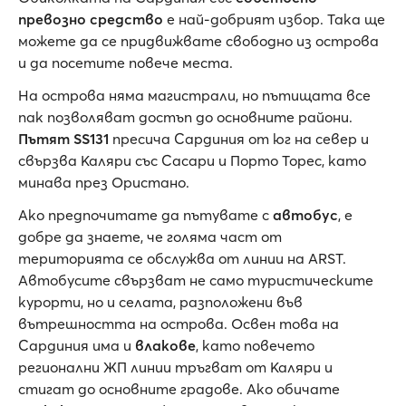
превозно средство
е най-добрият избор. Така ще
можете да се придвижвате свободно из острова
и да посетите повече места.
На острова няма магистрали, но пътищата все
пак позволяват достъп до основните райони.
Пътят SS131
пресича Сардиния от юг на север и
свързва Каляри със Сасари и Порто Торес, като
минава през Ористано.
Ако предпочитате да пътувате с
автобус
, е
добре да знаете, че голяма част от
територията се обслужва от линии на ARST.
Автобусите свързват не само туристическите
курорти, но и селата, разположени във
вътрешността на острова. Освен това на
Сардиния има и
влакове
, като повечето
регионални ЖП линии тръгват от Каляри и
стигат до основните градове. Ако обичате