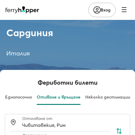
Вход
Сардиния
Италия
Фериботни билети
Еднопосочно
Отиване и връщане
Няколко дестинации
Отплаване от