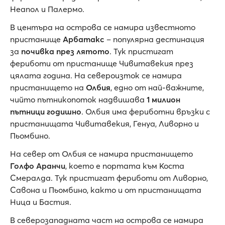
Неапол и Палермо.
В центъра на острова се намира известното
пристанище
Арбатакс
– популярна дестинация
за
почивка през лятото
. Тук пристигат
фериботи от пристанище Чивитавекия през
цялата година. На североизток се намира
пристанището на
Олбия
, едно от най-важните,
чийто пътникопоток надвишава
1 милион
пътници годишно
. Олбия има фериботни връзки с
пристанищата Чивитавекия, Генуа, Ливорно и
Пьомбино.
На север от Олбия се намира пристанището
Голфо Аранчи
, което е портата към Коста
Смералда. Тук пристигат фериботи от Ливорно,
Савона и Пьомбино, както и от пристанищата
Ница и Бастия.
В северозападната част на острова се намира