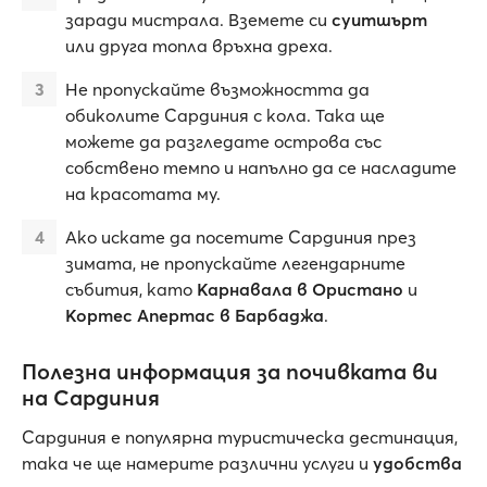
заради мистрала. Вземете си
суитшърт
или друга топла връхна дреха.
Не пропускайте възможността да
обиколите Сардиния с кола. Така ще
можете да разгледате острова със
собствено темпо и напълно да се насладите
на красотата му.
Ако искате да посетите Сардиния през
зимата, не пропускайте легендарните
събития, като
Карнавала в Ористано
и
Кортес Апертас в Барбаджа
.
Полезна информация за почивката ви
на Сардиния
Сардиния е популярна туристическа дестинация,
така че ще намерите различни услуги и
удобства