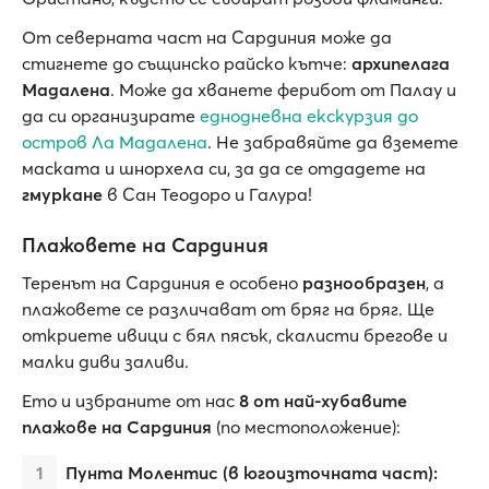
От северната част на Сардиния може да
стигнете до същинско райско кътче:
архипелага
Мадалена
. Може да хванете ферибот от Палау и
да си организирате
еднодневна екскурзия до
остров Ла Мадалена
. Не забравяйте да вземете
маската и шнорхела си, за да се отдадете на
гмуркане
в Сан Теодоро и Галура!
Плажовете на Сардиния
Теренът на Сардиния е особено
разнообразен
, а
плажовете се различават от бряг на бряг. Ще
откриете ивици с бял пясък, скалисти брегове и
малки диви заливи.
Ето и избраните от нас
8 от най-хубавите
плажове на Сардиния
(по местоположение):
Пунта Молентис (в югоизточната част):