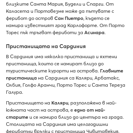
близките Санта Мария, Будели и Спарги. От
Каласета и Портовезме може да пътувате с
ферибот до остров
Сан Пиетро
, където се
намира известният град Карлофорте. От Порто
Торес пък тръгват фериботи за
Асинара
.
Пристанищата на Сардиния
В Сардиния има няколко пристанища и яхтени
пристанища, които се намират близо до
туристическите курорти на острова.
Главните
пристанища
на Сардиния са Каляри, Арбатакс,
Олбия, Голфо Аранчи, Порто Торес и Санта Тереза
Галура.
Пристанището на
Каляри
, разположено в най-
южната част на острова, е
едно от най-
старите
и се намира близо до центъра на града.
Столицата на Сардиния има целогодишни
фериботни връзки с пристанища Чивитавекия,