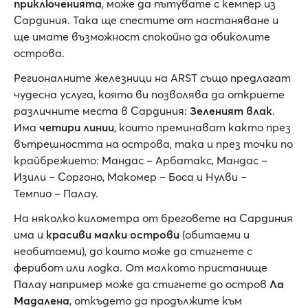
приключенията
, може да пътувате с кемпер из
Сардиния. Така ще спестите от настаняване и
ще имате възможност спокойно да обиколите
острова.
Регионалните железници на ARST също предлагат
чудесна услуга, която ви позволява да откриете
различните места в Сардиния:
Зеленият влак
.
Има
четири линии
, които преминават както през
вътрешността на острова, така и през точки по
крайбрежието: Мандас – Арбатакс, Мандас –
Изили – Соргоно, Макомер – Боса и Нулви –
Темпио – Палау.
На няколко километра от бреговете на Сардиния
има и
красиви малки острови
(обитаеми и
необитаеми), до които може да стигнете с
ферибот или лодка. От малкото пристанище
Палау например може да стигнете до остров
Ла
Мадалена
, откъдето да продължите към