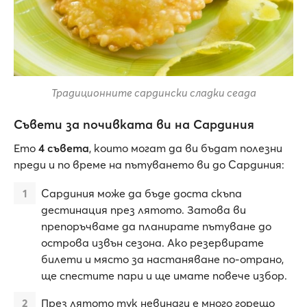
Традиционните сардински сладки сеада
Съвети за почивката ви на Сардиния
Ето
4 съвета
, които могат да ви бъдат полезни
преди и по време на пътуването ви до Сардиния:
Сардиния може да бъде доста скъпа
дестинация през лятото. Затова ви
препоръчваме да планирате пътуване до
острова извън сезона. Ако резервирате
билети и място за настаняване по-отрано,
ще спестите пари и ще имате повече избор.
През лятото тук невинаги е много горещо