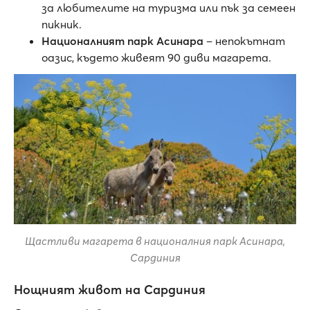
за любителите на туризма или пък за семеен
пикник.
Националният парк Асинара
– непокътнат
оазис, където живеят 90 диви магарета.
Щастливи магарета в националния парк Асинара,
Сардиния
Нощният живот на Сардиния