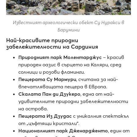
Известният археологически обект Су Нуракси в
Барумини
Най-красивите природни
забележителности на Сардиния
Природният парк Молентарджус
– красив
природен оазис в сърцето на Каляри, сред
солници и розови фламинги.
Пещерата Су Мармури
, считана за най-
впечатляващата пещера в Европа.
Скалата Пан ди Дзукеро
, една от най-
удивителните природни забележителности
на острова.
Пещерата Из Дзудас
с уникалния спектакъл
от „цъфтящи кристали“.
Националният парк Дженардженто
, един от