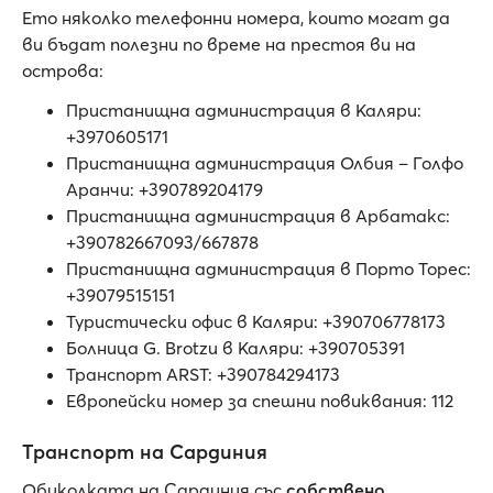
Ето няколко телефонни номера, които могат да
ви бъдат полезни по време на престоя ви на
острова:
Пристанищна администрация в Каляри:
+3970605171
Пристанищна администрация Олбия – Голфо
Аранчи: +390789204179
Пристанищна администрация в Арбатакс:
+390782667093/667878
Пристанищна администрация в Порто Торес:
+39079515151
Туристически офис в Каляри: +390706778173
Болница G. Brotzu в Каляри: +390705391
Транспорт ARST: +390784294173
Европейски номер за спешни повиквания: 112
Транспорт на Сардиния
Обиколката на Сардиния със
собствено