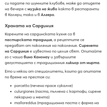
си падате по шумните клубове, може да отидете
на вечеря с
музика на живо
както в ресторанти
в Каляри, така и в
Алгеро
.
Храната на Сардиния
Корените на сардинската кухня са в
пастирската традиция
, а рецептите се
предават от поколения на поколения.
Сиренето
на Сардиния
е известно по целия свят. Опитайте
го с чаша
вино Канонау
и завършите
дегустацията с традиционния
ликьор от мирта
.
Ето и някои от специалитети, които да опитате
по време на престоя си:
porcetto (печено прасе сукалче)
culurgiones (паста, пълнена с картофи, сирене
пекорино и мента)
malloreddus (традиционна паста с форма на