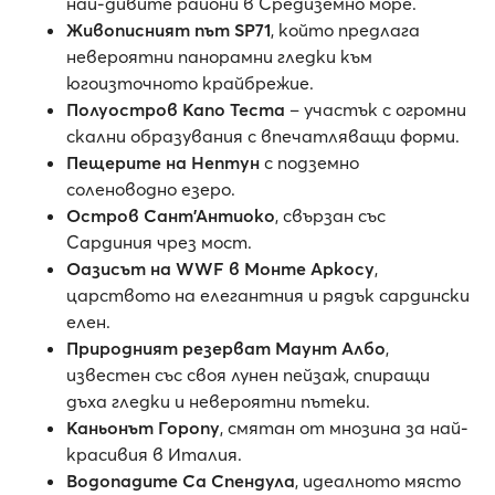
най-дивите райони в Средиземно море.
Живописният път SP71
, който предлага
невероятни панорамни гледки към
югоизточното крайбрежие.
Полуостров Капо Теста
– участък с огромни
скални образувания с впечатляващи форми.
Пещерите на Нептун
с подземно
соленоводно езеро.
Остров Сант'Антиоко
, свързан със
Сардиния чрез мост.
Оазисът на WWF в Монте Аркосу
,
царството на елегантния и рядък сардински
елен.
Природният резерват Маунт Албо
,
известен със своя лунен пейзаж, спиращи
дъха гледки и невероятни пътеки.
Каньонът Горопу
, смятан от мнозина за най-
красивия в Италия.
Водопадите Са Спендула
, идеалното място