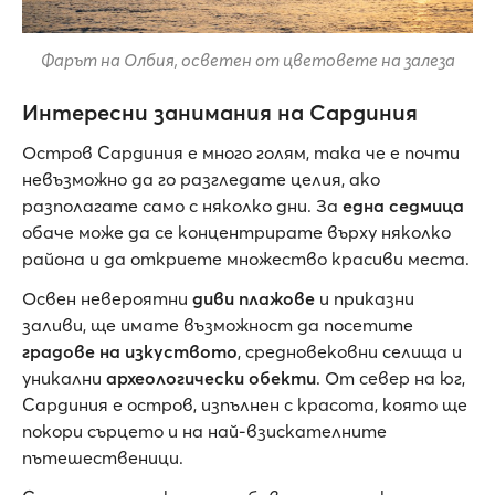
Фарът на Олбия, осветен от цветовете на залеза
Интересни занимания на Сардиния
Остров Сардиния е много голям, така че е почти
невъзможно да го разгледате целия, ако
разполагате само с няколко дни. За
една седмица
обаче може да се концентрирате върху няколко
района и да откриете множество красиви места.
Освен невероятни
диви плажове
и приказни
заливи, ще имате възможност да посетите
градове на изкуството
, средновековни селища и
уникални
археологически обекти
. От север на юг,
Сардиния е остров, изпълнен с красота, която ще
покори сърцето и на най-взискателните
пътешественици.