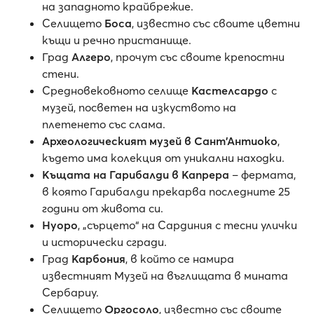
на западното крайбрежие.
Селището
Боса
, известно със своите цветни
къщи и речно пристанище.
Град
Алгеро
, прочут със своите крепостни
стени.
Средновековното селище
Кастелсардо
с
музей, посветен на изкуството на
плетенето със слама.
Археологическият музей в Сант'Антиоко
,
където има колекция от уникални находки.
Къщата на Гарибалди в Капрера
– фермата,
в която Гарибалди прекарва последните 25
години от живота си.
Нуоро
, „сърцето“ на Сардиния с тесни улички
и исторически сгради.
Град
Карбония
, в който се намира
известният Музей на въглищата в мината
Сербариу.
Селището
Оргосоло
, известно със своите