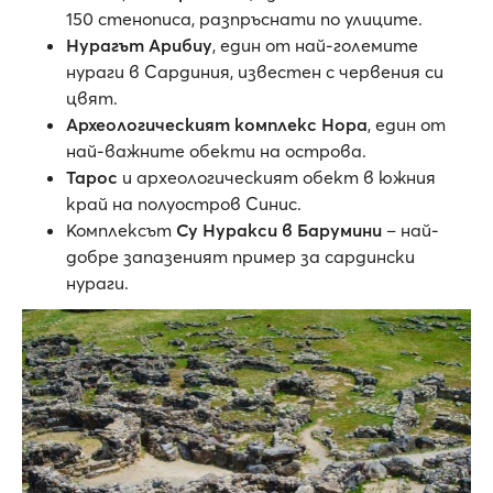
150 стенописа, разпръснати по улиците.
Нурагът Арибиу
, един от най-големите
нураги в Сардиния, известен с червения си
цвят.
Археологическият комплекс Нора
, един от
най-важните обекти на острова.
Тарос
и археологическият обект в южния
край на полуостров Синис.
Комплексът
Су Нуракси в Барумини
– най-
добре запазеният пример за сардински
нураги.