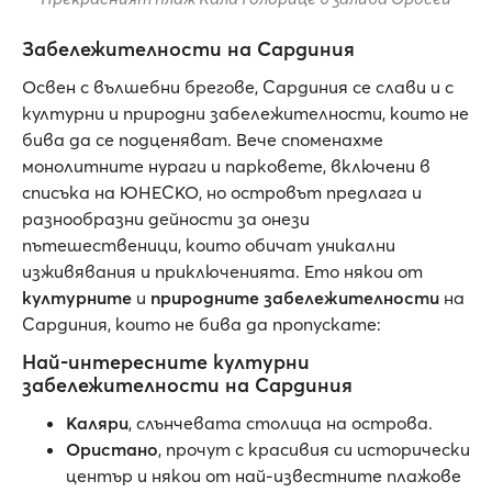
Забележителности на Сардиния
Освен с вълшебни брегове, Сардиния се слави и с
културни и природни забележителности, които не
бива да се подценяват. Вече споменахме
монолитните нураги и парковете, включени в
списъка на ЮНЕСКО, но островът предлага и
разнообразни дейности за онези
пътешественици, които обичат уникални
изживявания и приключенията. Ето някои от
културните
и
природните забележителности
на
Сардиния, които не бива да пропускате:
Най-интересните културни
забележителности на Сардиния
Каляри
, слънчевата столица на острова.
Ористано
, прочут с красивия си исторически
център и някои от най-известните плажове