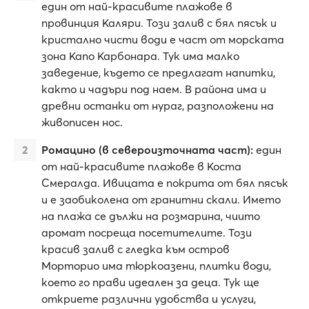
един от най-красивите плажове в
провинция Каляри. Този залив с бял пясък и
кристално чисти води е част от морската
зона Капо Карбонара. Тук има малко
заведение, където се предлагат напитки,
както и чадъри под наем. В района има и
древни останки от нураг, разположени на
живописен нос.
Ромацино (в североизточната част):
един
от най-красивите плажове в Коста
Смералда. Ивицата е покрита от бял пясък
и е заобиколена от гранитни скали. Името
на плажа се дължи на розмарина, чиито
аромат посреща посетителите. Този
красив залив с гледка към остров
Морторио има тюркоазени, плитки води,
което го прави идеален за деца. Тук ще
откриете различни удобства и услуги,