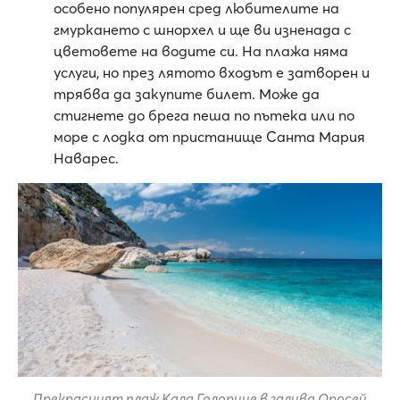
особено популярен сред любителите на
гмуркането с шнорхел и ще ви изненада с
цветовете на водите си. На плажа няма
услуги, но през лятото входът е затворен и
трябва да закупите билет. Може да
стигнете до брега пеша по пътека или по
море с лодка от пристанище Санта Мария
Наварес.
Прекрасният плаж Кала Голорице в залива Оросей