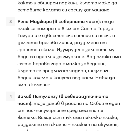
както и обширен паркинг, където може да
оставите колата си срещу заплащане.
Рена Маджори (в северната част):
този
плаж се намира на 8 км от Санта Тереза
Галура и е известен със ситния си пясък и
дългата брегова линия, разделена от
гранитни скали. Изумрудено зелените му
води са идеални за гмуркане. Зад плажа има
гъста борова гора с малко заведение,
където се предлагат чадъри, шезлонги,
водни колела и канута под наем. Наблизо
има и къмпинг.
Залив Питулонгу (в североизточната
част):
този залив в района на Олбия е един
от най-популярните сред местните
жители. Всъщност тук има няколко плажа,
разделени от скални – плажът на акулите,