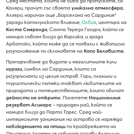
Сред местата, които не бива да пропускате, са
Каляри, прочут със своята
уникална атмосфера
,
Алгеро, наричан още „Барселона на Сардиния“
заради каталунското влияние,
Олбия
, центъра на
Коста Смералда
, Санта Тереза Галура, който се
намира съвсем близо до Корсика, и града
Арбатакс, който може да се похвали с живописно
разположение по склоновете на
Капо Белависта
.
Препоръчваме да видите и мегалитните кули
нураги
, символ на Сардиния, които са
разпръснати из целия остров. Гори, планини и
туристически пътеки очакват любителите на
природата и пътешествениците, които обичат
дейности на открито
. Посетете
Националния
резерват Асинара
– природен рай, който се
намира близо до Порто Торес. Сред най-
интересните занимания на острова се нарежда
наблюдението на птици
по крайбрежието на
Ористано, където се събират розови фламинги.