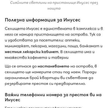
Сияйните светлини на пристанище Инусес през
нощта
Полезна информация за Инусес
Селището Инусес е единственото в комплекса и в
него се намира пристанището на острова. Тук са
и удобствата за посетители: аптеки,
минимаркет, пекарна, магазини, поща, банкомат и
местния лекарски кабинет
. В селището има и
множество кафенета и таверни
Що се отнася до
настаняването
на острова, в
селището ще намерите стаи под наем. Поради
ограничения брой квартири ви съветваме да
резервирате престоя си предварително.
Важни телефонни номера за престоя ви на
Инусес
Ето и някои полезни телефонии номера: