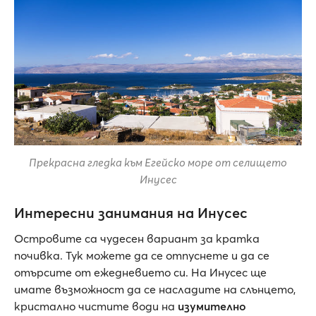
Прекрасна гледка към Егейско море от селището
Инусес
Интересни занимания на Инусес
Островите са чудесен вариант за кратка
почивка. Тук можете да се отпуснете и да се
отърсите от ежедневието си. На Инусес ще
имате възможност да се насладите на слънцето,
кристално чистите води на
изумително