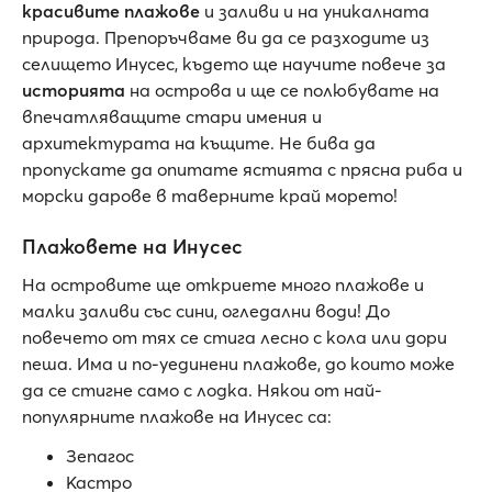
красивите плажове
и заливи и на уникалната
природа. Препоръчваме ви да се разходите из
селището Инусес, където ще научите повече за
историята
на острова и ще се полюбувате на
впечатляващите стари имения и
архитектурата на къщите. Не бива да
пропускате да опитате ястията с прясна риба и
морски дарове в таверните край морето!
Плажовете на Инусес
На островите ще откриете много плажове и
малки заливи със сини, огледални води! До
повечето от тях се стига лесно с кола или дори
пеша. Има и по-уединени плажове, до които може
да се стигне само с лодка. Някои от най-
популярните плажове на Инусес са:
Зепагос
Кастро