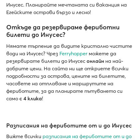
Инусес. Планирайте мечтаната си ваканция на
Егейските острови бързо и лесно!
Откъде да резервираме фериботни
билети до Инусес?
Нямате търпение да видите кристално чистите
води на Инусес? Чрез
Ferryhopper
можете да
резервирате билети до Инусес
онлайн
на най-
добрите цени. На сайта ни ще откриете всички
подробности за острова, цените на билетите,
часовете на отплаване и маршрутите на
фериботите, за да планирате пътуването си
само
с 4 клика
!
Разписания на фериботите от и до Инусес
Вижте всички
разписания на фериботите от и до