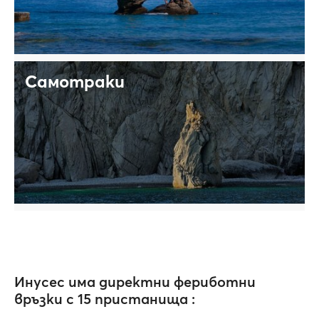
Самотраки
Инусес има директни фериботни
връзки с 15 пристанища :