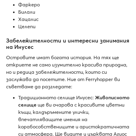
Фаркеро
Билали
Хацалис
Целепи
Забележителности и интересни занимания
на Инусес
Островите имат богата история. На тях ще
откриете не само изумително красива природна,
но и редица забележителности, които си
заслужава да посетите. Ние от Ferryhopper ви
съветваме да разгледате:
Традиционното селище Инусес:
Живописното
селище
ще ви очарова с красивите цветни
къщи, калдъръмените улички,
впечатляващите имения на
корабособствениците и аристократичната
си атмосфера. Ще видите и църквата Агиос