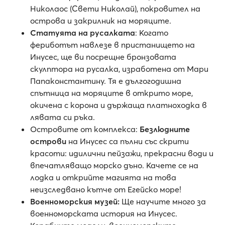
Николаос (Свети Николай), покровител на
острова и закрилник на моряците.
Статуята на русалката
: Когато
фериботът навлезе в пристанището на
Инусес, ще ви посрещне бронзовата
скулптора на русалка, изработена от Мари
Папаконстантину. Тя е дългогодишна
спътница на моряците в открито море,
окичена с корона и държаща платноходка в
лявата си ръка.
Островите от комплекса:
Безлюдните
острови
на Инусес са пълни със скрити
красоти: идилични пейзажи, прекрасни води и
впечатляващо морско дъно. Качете се на
лодка и открийте магията на това
неизследвано кътче от Егейско море!
Военноморския музей:
Ще научите много за
военноморската история на Инусес.