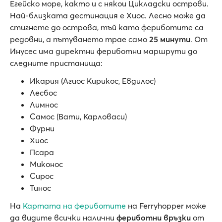
Егейско море, както и с някои Цикладски острови.
Най-близката дестинация е Хиос. Лесно може да
стигнете до острова, тъй като фериботите са
редовни, а пътуването трае само
25 минути
. От
Инусес има директни фериботни маршрути до
следните пристанища:
Икария (Агиос Кирикос, Евдилос)
Лесбос
Лимнос
Самос (Вати, Карловаси)
Фурни
Хиос
Псара
Миконос
Сирос
Тинос
На
Картата на фериботите
на Ferryhopper може
да видите всички налични
фериботни връзки
от