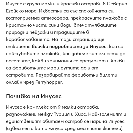
Инусес е група малки и красиви острови в Северно
Егейско море. Известни са със спокойната си,
гостоприемна атмосфера, прекрасните плажове с
кристално чисти сини води, впечатляващите
природни пейзажи и традициите в
корабоплаването. На тази страница ще
откриете
всички подробности за Инусес
: кои са
най-хубавите плажове, кои забележителности да
посетите, какви занимания се предлагат и какви
са фериботните маршрутите до и от
островите. Резервирайте фериботни билети
онлайн чрез Ferryhopper.
Почивка на Инусес
Инусес е комплекс от 9 малки острова,
разположени между Турция и Хиос. Най-големият и
единственият обитаем остров се нарича Инусес
(известен и като Егнуса сред местните жители).