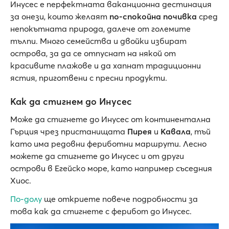
Инусес е перфектната ваканционна дестинация
за онези, които желаят
по-спокойна почивка
сред
непокътната природа, далече от големите
тълпи. Много семейства и двойки избират
острова, за да се отпуснат на някой от
красивите плажове и да хапнат традиционни
ястия, приготвени с пресни продукти.
Как да стигнем до Инусес
Може да стигнете до Инусес от континентална
Гърция чрез пристанищата
Пирея
и
Кавала
, тъй
като има редовни фериботни маршрути. Лесно
можете да стигнете до Инусес и от други
острови в Егейско море, като например съседния
Хиос.
По-долу
ще откриете повече подробности за
това как да стигнете с ферибот до Инусес.