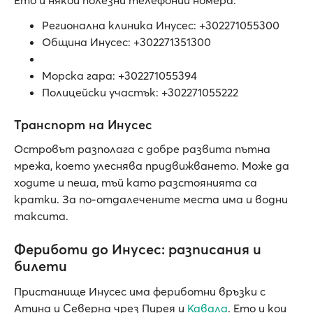
Регионална клиника Инусес: +302271055300
Община Инусес: +302271351300
Морска гара: +302271055394
Полицейски участък: +302271055222
Транспорт на Инусес
Островът разполага с добре развита пътна
мрежа, което улеснява придвижването. Може да
ходите и пеша, тъй като разстоянията са
кратки. За по-отдалечените места има и водни
таксита.
Фериботи до Инусес: разписания и
билети
Пристанище Инусес има фериботни връзки с
Атина и Северна чрез Пирея и
Кавала
. Ето и кои