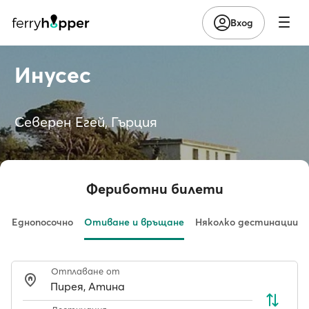
Вход
Инусес
Северен Егей, Гърция
Фериботни билети
Еднопосочно
Отиване и връщане
Няколко дестинации
Отплаване от