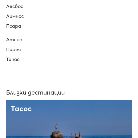
Лесбос
Лимнос
Псара
Атина
Пирея
Тинос
Близки дестинации
Тасос