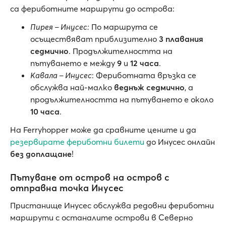
са фериботните маршрути до острова:
Пирея – Инусес:
По маршрута се
осъществяват приблизително
3 плавания
седмично
. Продължителността на
пътуването е между
9
и
12 часа
.
Кавала – Инусес
: Фериботната връзка се
обслужва най-малко
веднъж седмично
, а
продължителността на пътуването е около
10 часа
.
На Ferryhopper може да сравните цените и да
резервирате фериботни билети
до Инусес онлайн
без доплащане
!
Пътуване от остров на остров с
отправна точка Инусес
Пристанище Инусес обслужва редовни фериботни
маршрути с останалите острови в Северно