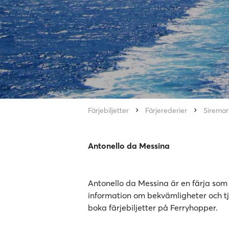
Färjebiljetter
Färjerederier
Siremar
Antonello da Messina
Antonello da Messina är en färja som t
information om bekvämligheter och tjä
boka färjebiljetter på Ferryhopper.