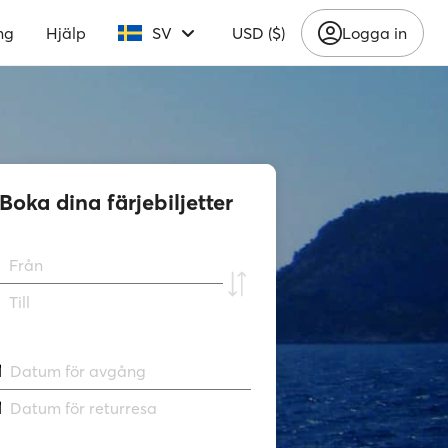
ng
Hjälp
SV
USD ($)
Logga in
Boka dina färjebiljetter
Från
Till
Datum för avgång
Datum för returresa