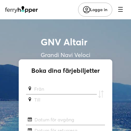
Logga in
GNV Altair
Grandi Navi Veloci
Boka dina färjebiljetter
Från
Till
Datum för avgång
Datum för returresa