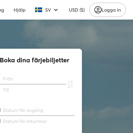
ng
Hjälp
SV
USD ($)
Logga in
Boka dina färjebiljetter
Från
Till
Datum för avgång
Datum för returresa