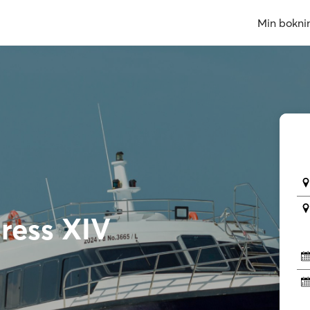
Min bokni
ress XIV