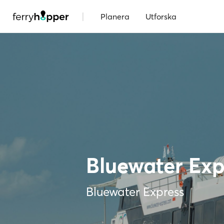
|
Planera
Utforska
Bluewater Exp
Bluewater Express