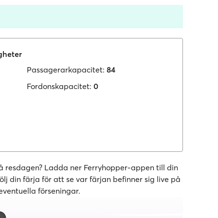
gheter
Passagerarkapacitet:
84
Fordonskapacitet:
0
 på resdagen? Ladda ner Ferryhopper-appen till din
 din färja för att se var färjan befinner sig live på
ventuella förseningar.