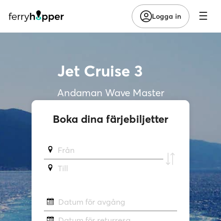
Logga in
Jet Cruise 3
Andaman Wave Master
Boka dina färjebiljetter
Från
Till
Datum för avgång
Datum för returresa