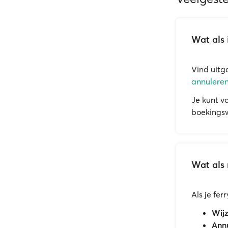
Wat als 
Vind uitg
annuleren
Je kunt v
boekingsw
Wat als 
Als je fe
Wijz
Annu