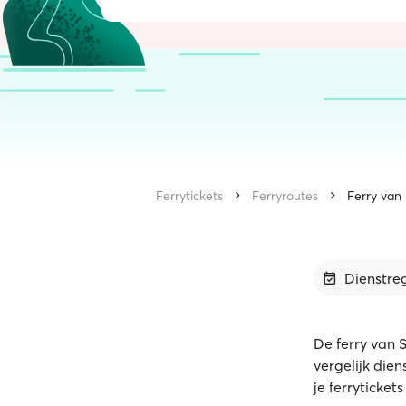
Ferrytickets
Ferryroutes
Ferry van
Dienstre
De ferry van 
vergelijk die
je ferryticket