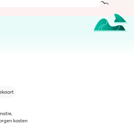
ekaart
matie,
borgen kosten