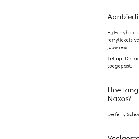
Aanbied
Bij Ferryhoppe
ferrytickets v
jouw reis!
Let op!
De mo
toegepast.
Hoe lang 
Naxos?
De ferry Scho
Veelgest