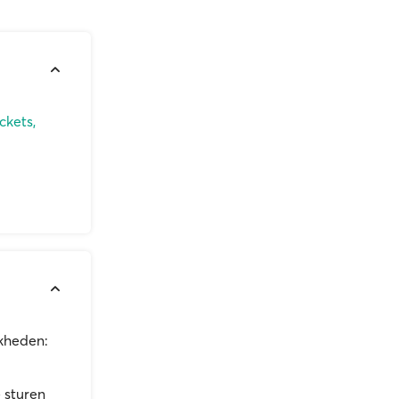
ckets,
jkheden:
 sturen