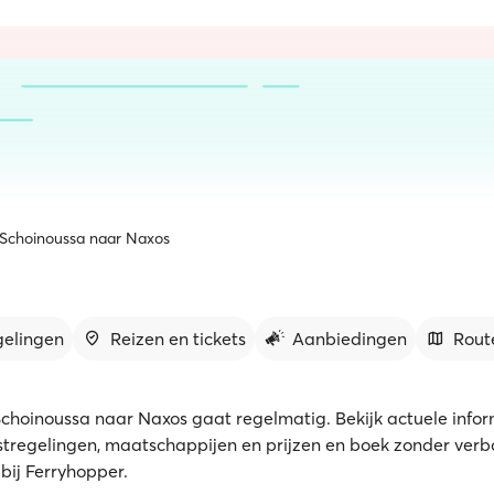
 Schoinoussa naar Naxos
gelingen
Reizen en tickets
Aanbiedingen
Rout
Schoinoussa naar Naxos gaat regelmatig. Bekijk actuele infor
nstregelingen, maatschappijen en prijzen en boek zonder ver
s bij Ferryhopper.