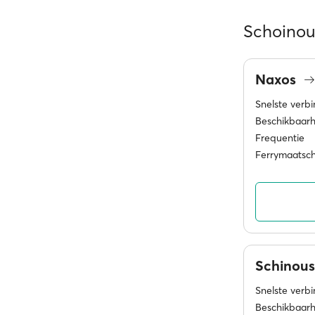
Schoinous
Naxos
Snelste verb
Beschikbaarh
Frequentie
Ferrymaatsc
Schinou
Snelste verb
Beschikbaarh