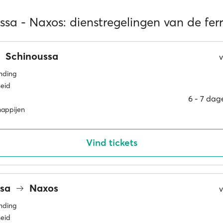
sa - Naxos: dienstregelingen van de fer
Schinoussa
inding
eid
6 ‐ 7 dag
happijen
Vind tickets
ssa
Naxos
inding
eid