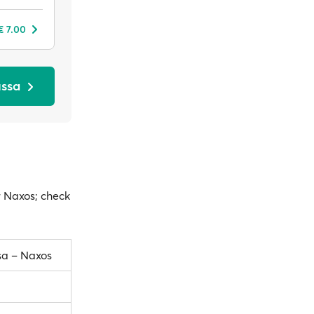
€ 7.00
ussa
r Naxos; check
sa – Naxos