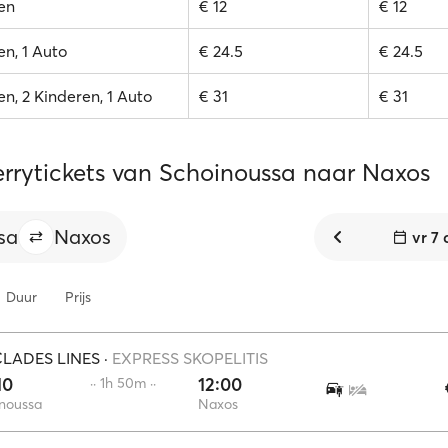
en
€ 12
€ 12
n, 1 Auto
€ 24.5
€ 24.5
n, 2 Kinderen, 1 Auto
€ 31
€ 31
errytickets van Schoinoussa naar Naxos
sa
Naxos
vr 7
Duur
Prijs
LADES LINES
·
EXPRESS SKOPELITIS
10
12:00
·· 1h 50m ··
noussa
Naxos