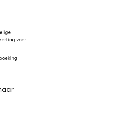
elige
korting voor
 boeking
naar