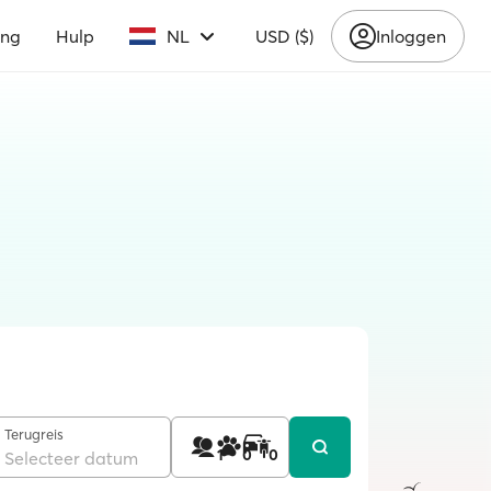
ing
Hulp
NL
USD ($)
Inloggen
Terugreis
1
0
0
Selecteer datum