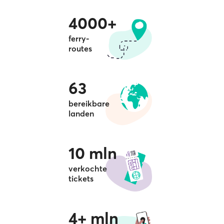
4000+
ferry-
routes
63
bereikbare
landen
10 mln
verkochte
tickets
4+ mln