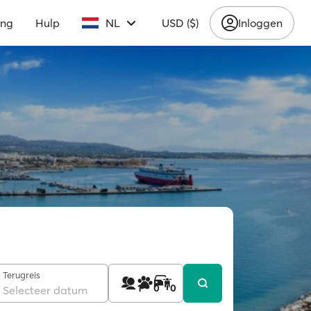
ing
Hulp
NL
USD ($)
Inloggen
Terugreis
1
0
0
Selecteer datum