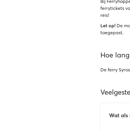
Bij Ferryhoppe
ferrytickets v
reis!
Let op!
De mo
toegepast.
Hoe lang 
De ferry Syro
Veelgest
Wat als 