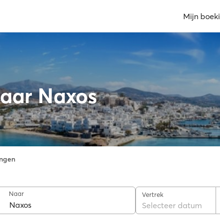
Mijn boek
naar Naxos
ngen
Naar
Vertrek
Selecteer datum