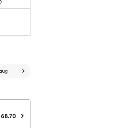
9
 aug
 68.70