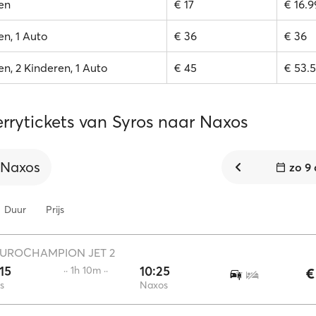
en
€ 17
€ 16.9
n, 1 Auto
€ 36
€ 36
n, 2 Kinderen, 1 Auto
€ 45
€ 53.5
errytickets van Syros naar Naxos
Naxos
zo 9
Duur
Prijs
UROCHAMPION JET 2
15
10:25
·· 1h 10m ··
€
s
Naxos