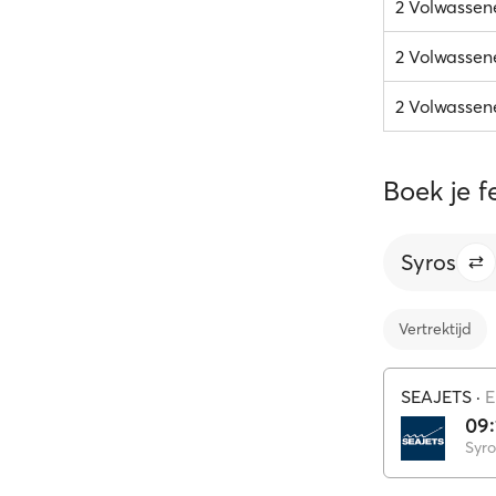
2 Volwassen
2 Volwassene
2 Volwassene
Boek je f
Syros
Vertrektijd
SEAJETS
·
E
09:
Syro