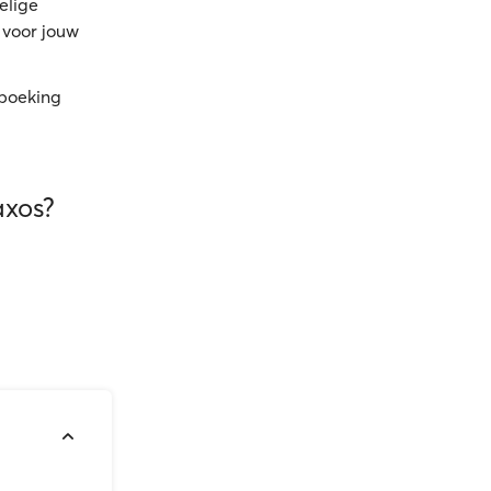
elige
g voor jouw
 boeking
axos?