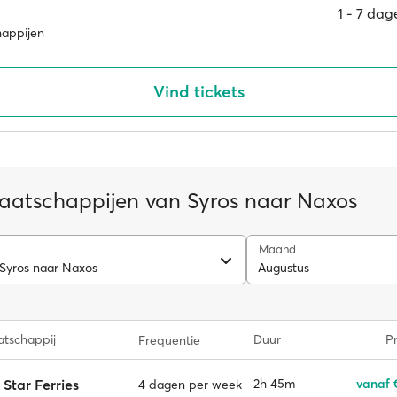
1 ‐ 7 da
happijen
Vind tickets
aatschappijen van Syros naar Naxos
Maand
 Syros naar Naxos
Augustus
tschappij
Duur
Pr
Frequentie
 Star Ferries
2h 45m
vanaf 
4 dagen per week