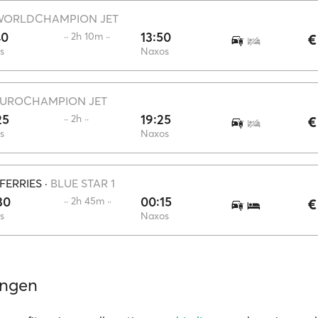
WORLDCHAMPION JET
40
13:50
·· 2h 10m ··
€
s
Naxos
EUROCHAMPION JET
25
19:25
·· 2h ··
€
s
Naxos
FERRIES
·
BLUE STAR 1
30
00:15
·· 2h 45m ··
€
s
Naxos
ingen