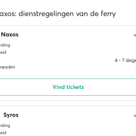
axos: dienstregelingen van de ferry
Naxos
inding
eid
4 ‐ 7 dag
happijen
Vind tickets
Syros
inding
eid