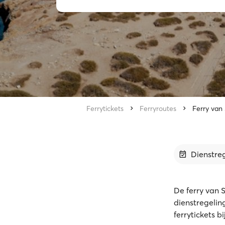
Ferrytickets
Ferryroutes
Ferry van
Dienstre
De ferry van 
dienstregelin
ferrytickets b