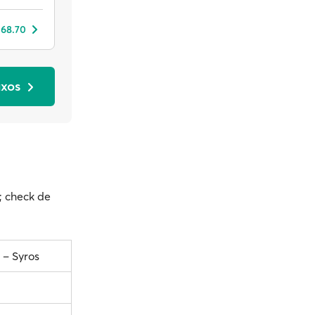
 68.70
axos
; check de
 – Syros