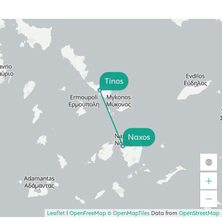
Tinos
Naxos
Leaflet
|
OpenFreeMap
© OpenMapTiles
Data from
OpenStreetMap