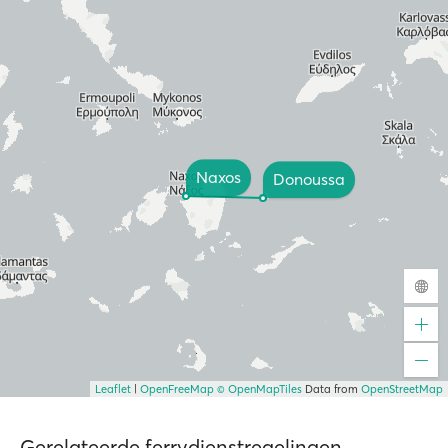
Naxos
Donoussa
Leaflet
|
OpenFreeMap
© OpenMapTiles
Data from
OpenStreetMap
Gerelateerde ferrydienstregelingen