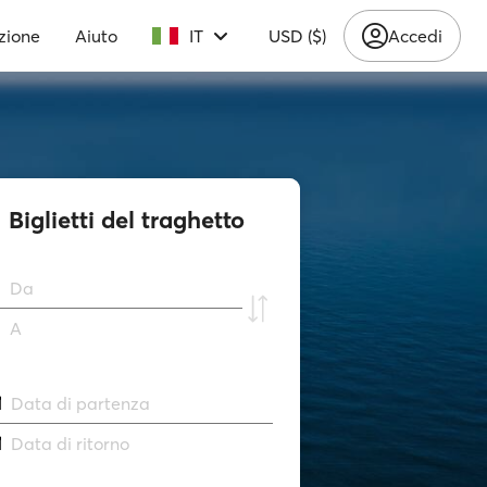
zione
Aiuto
IT
USD ($)
Accedi
Biglietti del traghetto
Da
A
Data di partenza
Data di ritorno