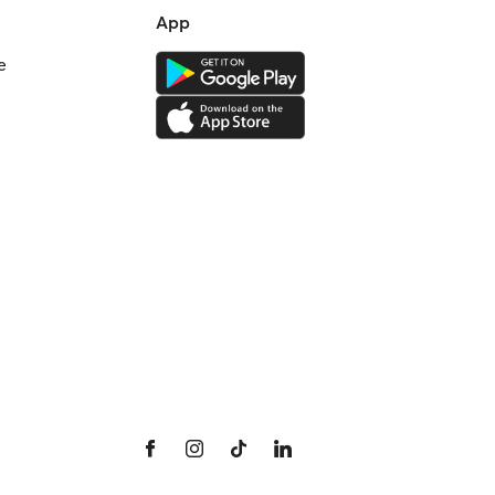
App
e