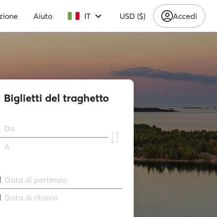
zione
Aiuto
IT
USD ($)
Accedi
Biglietti del traghetto
Da
A
Data di partenza
Data di ritorno