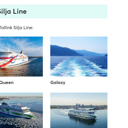
Silja Line
allink Silja Line:
 Queen
Galaxy