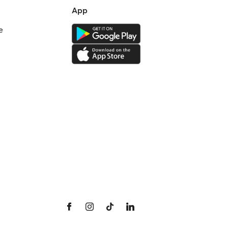
App
e