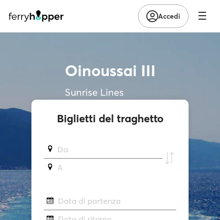
Accedi
Oinoussai III
Sunrise Lines
Biglietti del traghetto
Da
A
Data di partenza
Data di ritorno