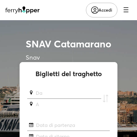
Accedi
SNAV Catamarano
Snav
Biglietti del traghetto
Da
A
Data di partenza
Data di ritorno