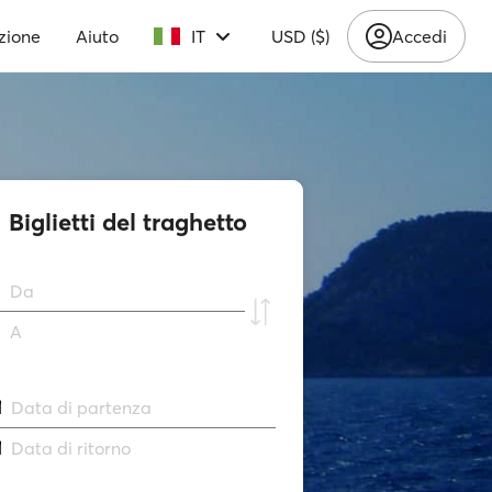
zione
Aiuto
IT
USD ($)
Accedi
Biglietti del traghetto
Da
A
Data di partenza
Data di ritorno