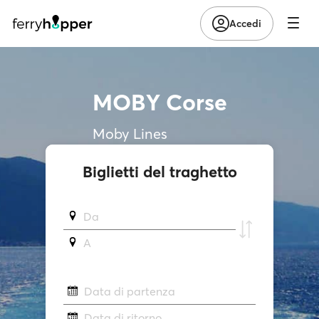
Accedi
MOBY Corse
Moby Lines
Biglietti del traghetto
Da
A
Data di partenza
Data di ritorno