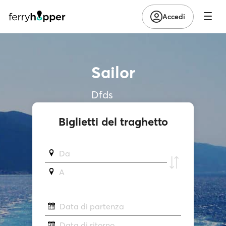
Accedi
Sailor
Dfds
Biglietti del traghetto
Da
A
Data di partenza
Data di ritorno