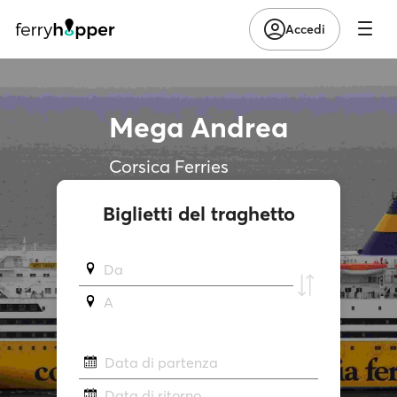
Accedi
Mega Andrea
Corsica Ferries
Biglietti del traghetto
Da
A
Data di partenza
Data di ritorno