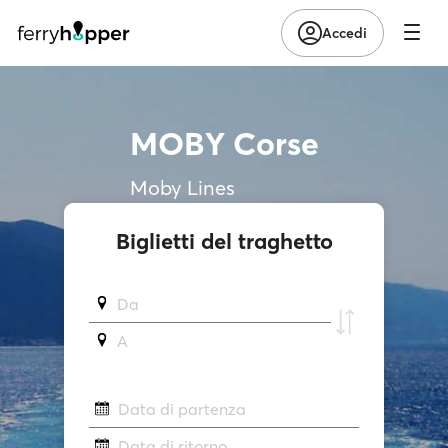
Accedi
MOBY Corse
Moby Lines
Biglietti del traghetto
Da
A
Data di partenza
Data di ritorno