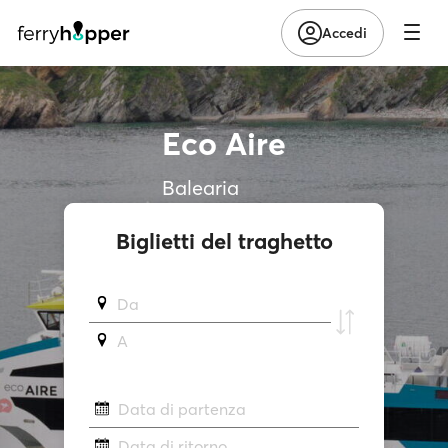
Accedi
Eco Aire
Balearia
Biglietti del traghetto
Da
A
Data di partenza
Data di ritorno