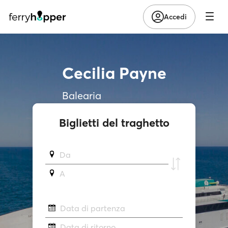
Accedi
Cecilia Payne
Balearia
Biglietti del traghetto
Da
A
Data di partenza
Data di ritorno