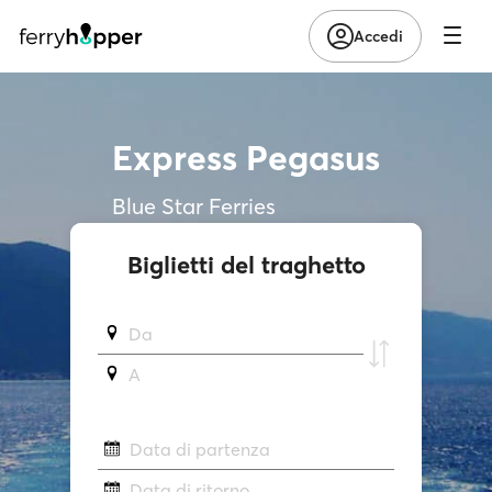
Accedi
Express Pegasus
Blue Star Ferries
Biglietti del traghetto
Da
A
Data di partenza
Data di ritorno