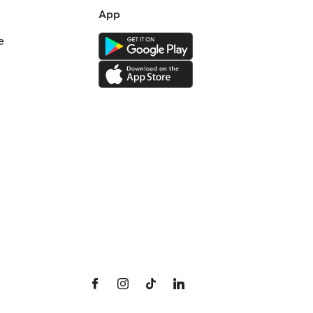
App
e