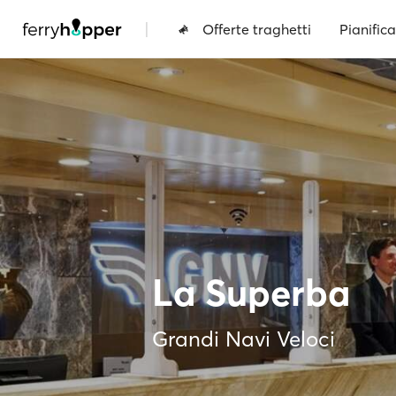
|
Offerte traghetti
Pianifica
La Superba
Grandi Navi Veloci