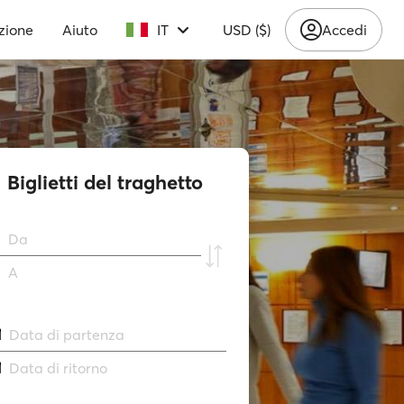
zione
Aiuto
IT
USD ($)
Accedi
Biglietti del traghetto
Da
A
Data di partenza
Data di ritorno