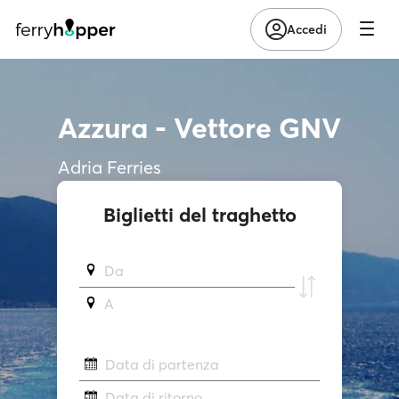
Accedi
Azzura - Vettore GNV
Adria Ferries
Biglietti del traghetto
Da
A
Data di partenza
Data di ritorno