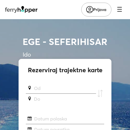
Prijava
EGE - SEFERIHISAR
Ido
Rezerviraj trajektne karte
Od
Do
Datum polaska
Datum povratka