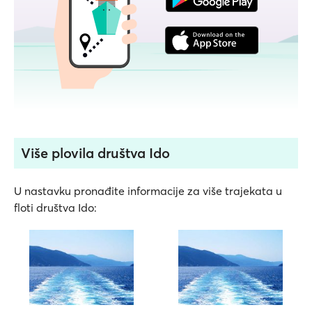
Više plovila društva Ido
U nastavku pronađite informacije za više trajekata u
floti društva Ido: