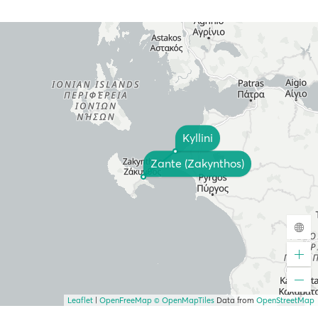
Kyllini
Zante (Zakynthos)
Leaflet
|
OpenFreeMap
© OpenMapTiles
Data from
OpenStreetMap