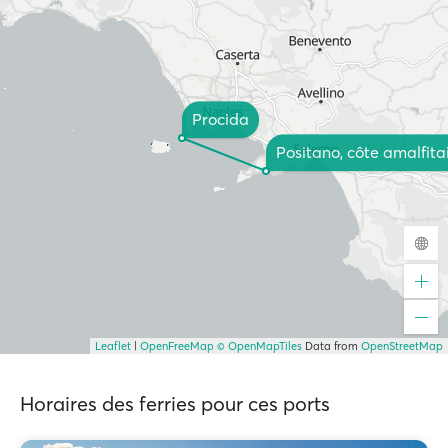
Procida
Positano, côte amalfita
Leaflet
|
OpenFreeMap
© OpenMapTiles
Data from
OpenStreetMap
Horaires des ferries pour ces ports