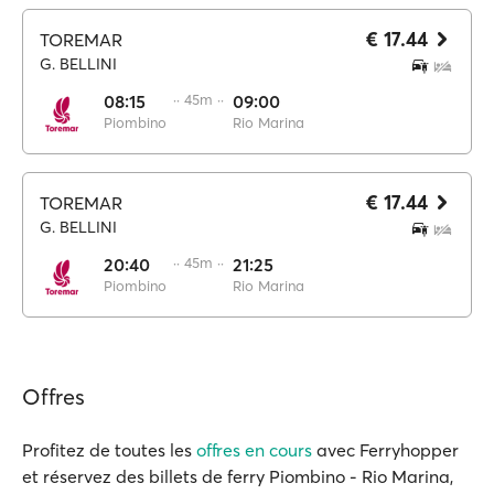
€ 17.44
TOREMAR
G. BELLINI
08:15
·· 45m ··
09:00
Piombino
Rio Marina
€ 17.44
TOREMAR
G. BELLINI
20:40
·· 45m ··
21:25
Piombino
Rio Marina
Offres
Profitez de toutes les
offres en cours
avec Ferryhopper
et réservez des billets de ferry Piombino - Rio Marina,