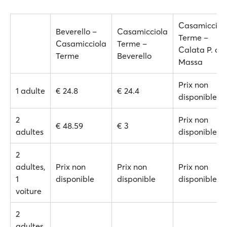
Casamicciol
Beverello –
Casamicciola
Terme –
Casamicciola
Terme –
Calata P. di
Terme
Beverello
Massa
Prix non
1 adulte
€ 24.8
€ 24.4
disponible
2
Prix non
€ 48.59
€ 3
adultes
disponible
2
adultes,
Prix non
Prix non
Prix non
1
disponible
disponible
disponible
voiture
2
adultes,