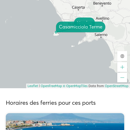
Naples
Casamicciola Terme
Leaflet
|
OpenFreeMap
© OpenMapTiles
Data from
OpenStreetMap
Horaires des ferries pour ces ports