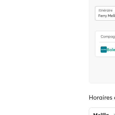
Itinéraire
Ferry Meli
Compag
Bale
Horaires 
Melilla