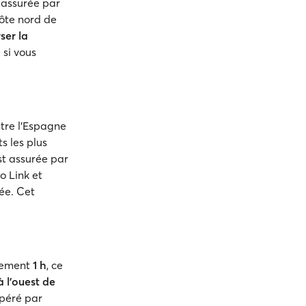
 assurée par
côte nord de
ser la
 si vous
ntre l'Espagne
s les plus
st assurée par
o Link et
ée. Cet
ulement
1 h
, ce
 l'ouest de
Opéré par