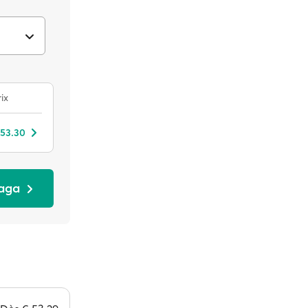
ix
 53.30
laga