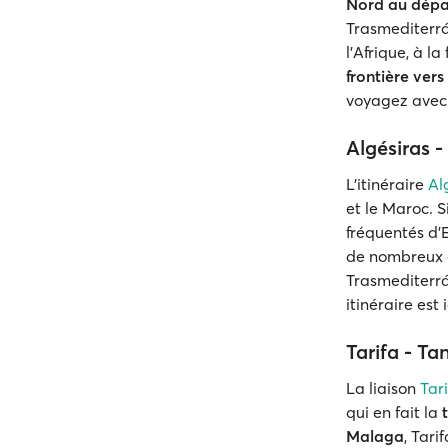
Nord au dépa
Trasmediterr
l'Afrique, à l
frontière vers
voyagez avec
Algésiras -
L'itinéraire
Al
et le Maroc. 
fréquentés d'
de nombreux o
Trasmediterrá
itinéraire est
Tarifa - Ta
La liaison
Tari
qui en fait la
t
Malaga
, Tar