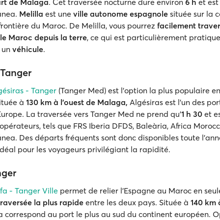
rt de Malaga
. Cet traversée nocturne dure environ
6 h
et est
ánea.
Melilla
est une
ville autonome espagnole
située sur la 
a frontière du Maroc. De Melilla, vous pourrez
facilement traver
 le Maroc depuis la terre
, ce qui est particulièrement pratique
 un
véhicule
.
 Tanger
gésiras - Tanger
(Tanger Med) est l'option la plus populaire e
Située à
130 km à l'ouest de Malaga,
Algésiras est l'un des port
Europe. La traversée vers Tanger Med ne prend qu'
1 h 30
et e
pérateurs, tels que FRS Iberia DFDS, Baleària, Africa Morocc
nea. Des départs fréquents sont donc disponibles toute l'ann
 idéal pour les voyageurs privilégiant la rapidité.
nger
fa - Tanger Ville
permet de relier l'Espagne au Maroc en se
raversée la plus rapide
entre les deux pays. Située à
140 km à
ifa correspond au port le plus au sud du continent européen. 