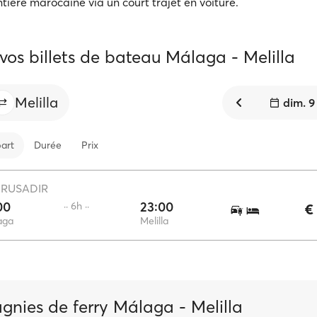
ontière marocaine via un court trajet en voiture.
vos billets de bateau Málaga - Melilla
Melilla
dim. 9
art
Durée
Prix
·
RUSADIR
00
23:00
·· 6h ··
€
aga
Melilla
nies de ferry Málaga - Melilla