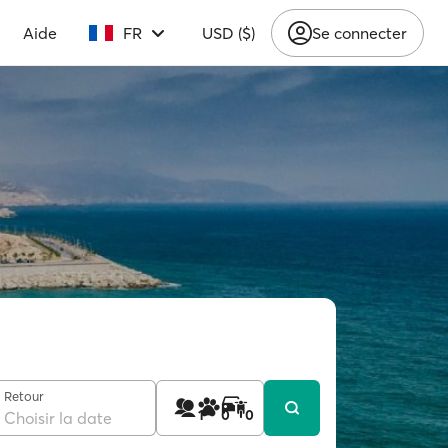
Aide
FR
USD ($)
Se connecter
Retour
1
0
0
Choisir la date