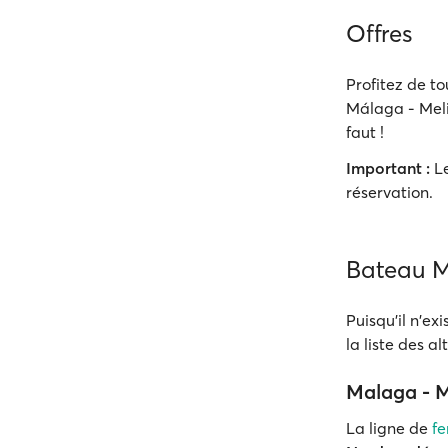
Offres
Profitez de to
Málaga - Melil
faut !
Important :
Le
réservation.
Bateau Ma
Puisqu'il n'ex
la liste des a
Malaga - M
La ligne de
fe