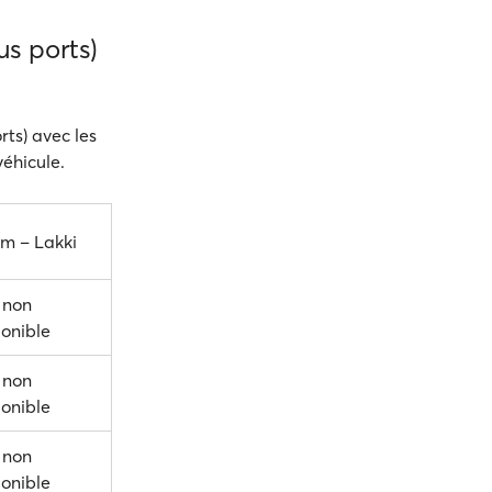
s ports)
rts) avec les
véhicule.
im – Lakki
 non
ponible
 non
ponible
 non
ponible