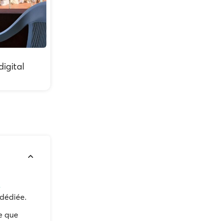
igital
,
dédiée.
e que