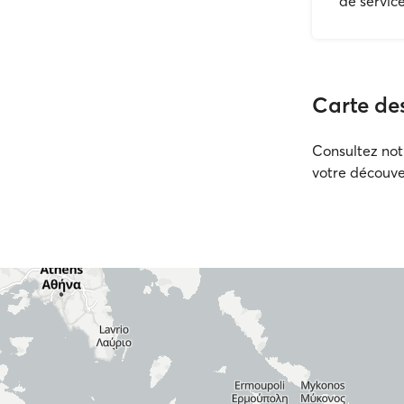
de service
Carte des
Consultez no
votre découver