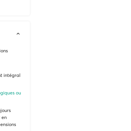
ions
 intégral
ogiques ou
ujours
r en
pensions