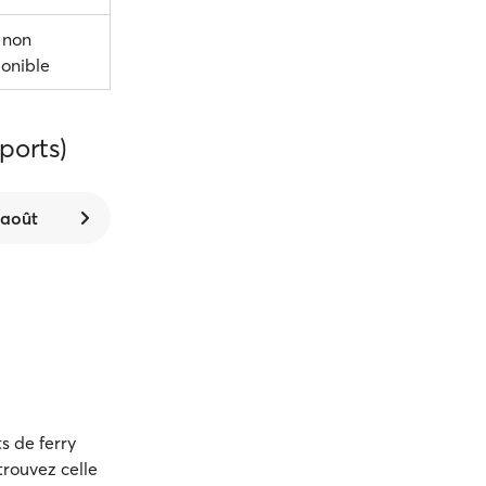
 non
ponible
ports)
 août
s de ferry
trouvez celle