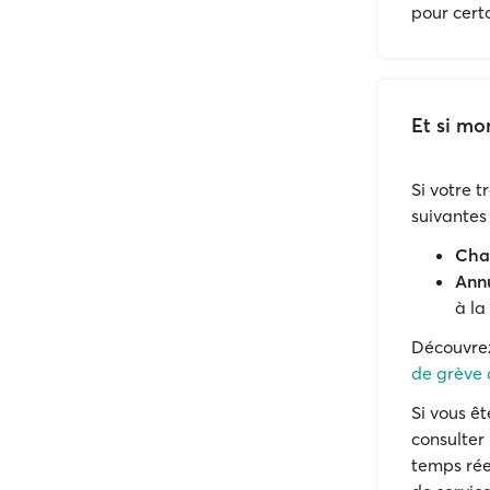
pour cert
Et si mo
Si votre 
suivantes 
Chan
Annu
à la
Découvr
de grève d
Si vous ê
consulter
temps rée