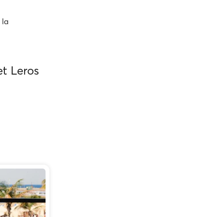
 la
t Leros