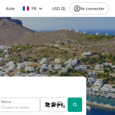
Aide
FR
USD ($)
Se connecter
Retour
1
0
0
Choisir la date