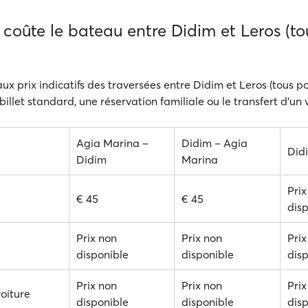
oûte le bateau entre Didim et Leros (tou
aux prix indicatifs des traversées entre Didim et Leros (tous po
 billet standard, une réservation familiale ou le transfert d'un 
Agia Marina –
Didim – Agia
Did
Didim
Marina
Prix
€ 45
€ 45
dis
Prix non
Prix non
Prix
disponible
disponible
dis
Prix non
Prix non
Prix
voiture
disponible
disponible
dis