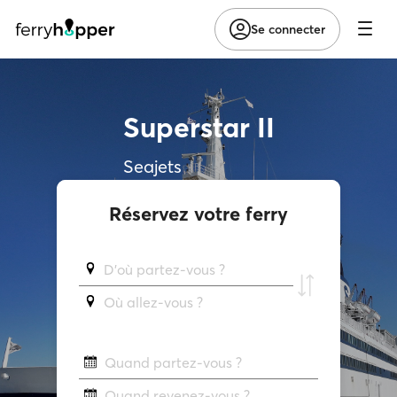
Se connecter
Superstar II
Seajets
Réservez votre ferry
D'où partez-vous ?
Où allez-vous ?
Quand partez-vous ?
Quand revenez-vous ?