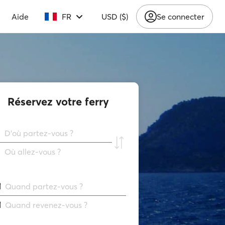
Aide
FR
USD ($)
Se connecter
Réservez votre ferry
D'où partez-vous ?
Où allez-vous ?
Quand partez-vous ?
Quand revenez-vous ?