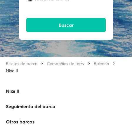
Buscar
Billetes de barco
Compañías de ferry
Balearia
Nixe II
Nixe II
Seguimiento del barco
Otros barcos