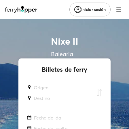
Iniciar sesión
Nixe II
Balearia
Billetes de ferry
Origen
Destino
Fecha de ida
Fecha de vuelta