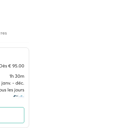
vres
Dès
€ 95.00
1h 30m
janv. ‐ déc.
ous les jours