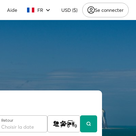
Aide
FR
USD ($)
Se connecter
Retour
1
0
0
Choisir la date