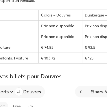
nsport d'un véhicule.
Calais – Douvres
Dunkerque –
Prix non disponible
Prix non dis
Prix non disponible
Prix non dis
voiture
€ 74.85
€ 92.5
enfants, 1 voiture
€ 103.72
€ 125
vos billets pour Douvres
ports
Douvres
sam. 8
art
Durée
Prix