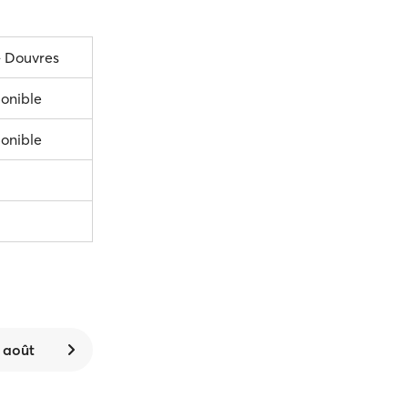
 Douvres
ponible
ponible
 août