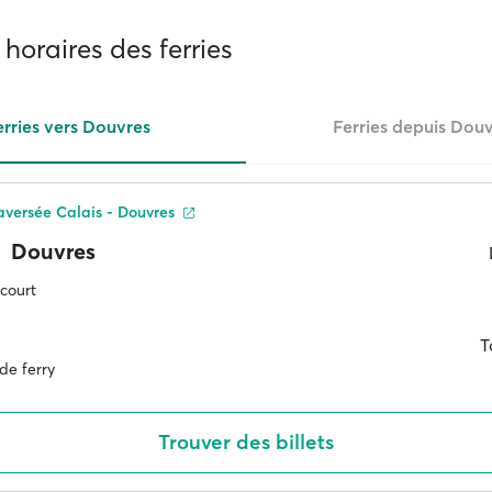
 horaires des ferries
erries vers Douvres
Ferries depuis Dou
raversée Calais - Douvres
Douvres
 court
T
de ferry
Trouver des billets