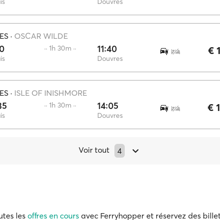
is
Douvres
IES
·
OSCAR WILDE
10
11:40
·· 1h 30m ··
€ 
is
Douvres
IES
·
ISLE OF INISHMORE
35
14:05
·· 1h 30m ··
€ 
is
Douvres
Voir tout
4
utes les
offres en cours
avec Ferryhopper et réservez des billet