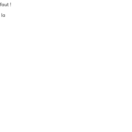
faut !
 la