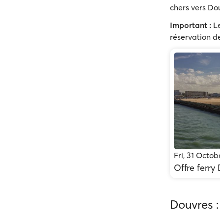
chers vers Dou
Important :
Le
réservation de
Fri, 31 Octo
Offre ferry
Douvres :