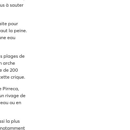
ous à sauter
aite pour
vaut la peine.
’une eau
es plages de
on arche
re de 200
ette crique.
e Pirreca,
 un rivage de
teau ou en
si la plus
s, notamment