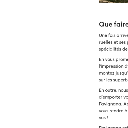
Que fair
Une fois arri
ruelles et ses
spécialités de 
En vous prome
l'impression d
montez jusqu
sur les super
En outre, nou
d'emporter vo
Favignana. Apr
vous rendre à
vus !
Favignana est