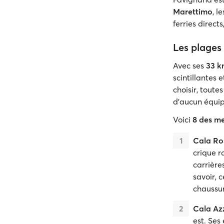
Marettimo
, l
ferries direct
Les plages
Avec ses
33 k
scintillantes 
choisir, toute
d’aucun équip
Voici
8 des me
Cala Ro
crique ro
carrière
savoir, 
chaussur
Cala Az
est. Ses