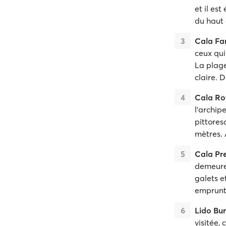
et il es
du haut 
Cala Far
ceux qui 
La plage
claire. 
Cala Ro
l'archip
pittores
mètres. 
Cala Pr
demeure 
galets e
emprunta
Lido Bu
visitée,