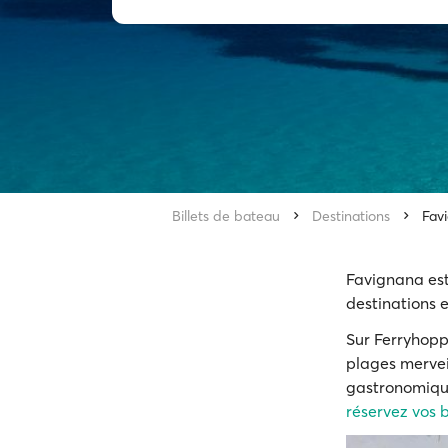
Billets de bateau
Destinations
Fav
Favignana est
destinations e
Sur Ferryhopp
plages merveil
gastronomiques
réservez vos b