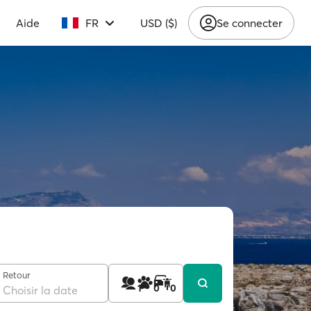
Aide
FR
USD ($)
Se connecter
Retour
1
0
0
Choisir la date