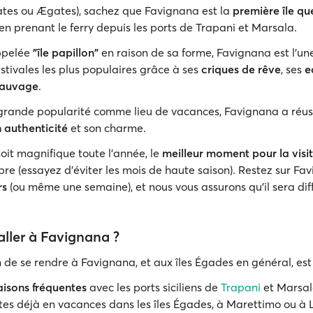
ates ou Ægates), sachez que Favignana est la
première île qu
en prenant le ferry depuis les ports de Trapani et Marsala.
ppelée
"île papillon"
en raison de sa forme, Favignana est l'un
stivales les plus populaires grâce à ses
criques de rêve
, ses
e
sauvage
.
grande popularité comme lieu de vacances, Favignana a réus
 authenticité
et son charme.
 soit magnifique toute l’année, le
meilleur moment pour la visit
re (essayez d'éviter les mois de haute saison). Restez sur Fa
rs
(ou même une semaine), et nous vous assurons qu'il sera diff
ler à Favignana ?
 de se rendre à Favignana, et aux îles Égades en général, est
aisons fréquentes
avec les ports siciliens de
Trapani
et Marsala
êtes déjà en vacances dans les îles Égades, à Marettimo ou à 