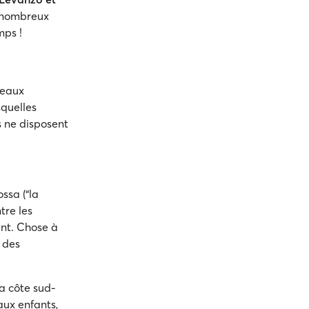
s nombreux
mps !
 eaux
squelles
s ne disposent
ssa (“la
tre les
ant. Chose à
r des
la côte sud-
aux enfants,