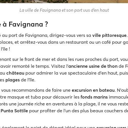
La ville de Favignana et son port vus d'en haut
e à Favignana ?
vé au port de Favignana, dirigez-vous vers sa
ville pittoresque
 places, et arrêtez-vous dans un restaurant ou un café pour go
l'île !
nant sur le front de mer et dans les rues proches du port, vo
'avoir remonté le temps. Visitez l'
ancienne usine de thon
de F
'au
château
pour admirer la vue spectaculaire d'en haut, pui
bes
plages
de l'île.
s vous recommandons de faire une
excursion en bateau
. N’ou
tre masque et tuba pour découvrir les
fonds marins
immaculé
ès une journée riche en aventures à la plage, il ne vous reste
Punta Sottile
pour profiter de l'un des plus beaux couchers de
 également le point de départ idéal pour une
excursion vers