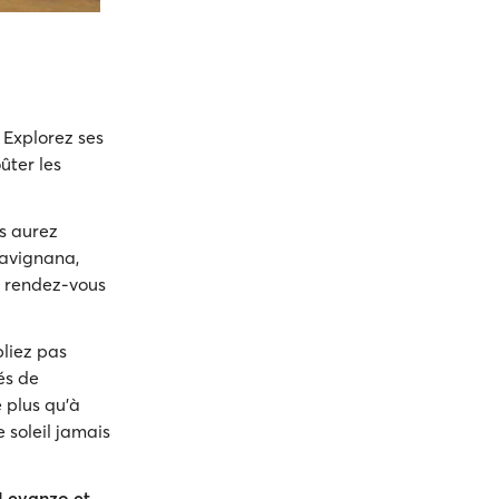
. Explorez ses
ûter les
us aurez
avignana,
s rendez-vous
bliez pas
s de
 plus qu'à
 soleil jamais
 Levanzo et