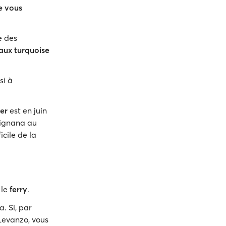
e vous
e des
aux turquoise
si à
er
est en juin
vignana au
icile de la
 le
ferry
.
. Si, par
Levanzo, vous