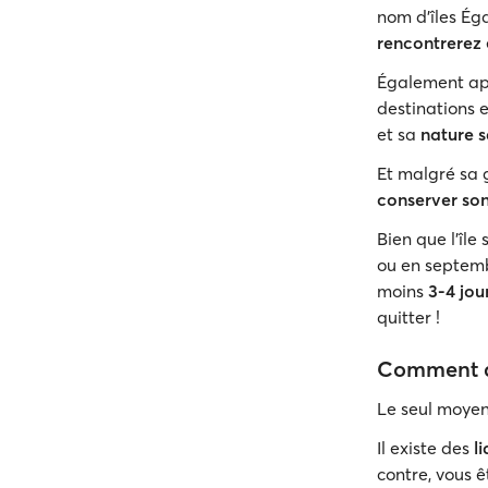
nom d'îles Ég
rencontrerez
Également a
destinations e
et sa
nature 
Et malgré sa 
conserver son
Bien que l’île
ou en septemb
moins
3-4 jou
quitter !
Comment al
Le seul moyen
Il existe des
li
contre, vous 