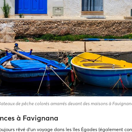
Bateaux de pêche colorés amarrés devant des maisons à Favignan
nces à Favignana
toujours rêvé d'un voyage dans les îles Égades (également con