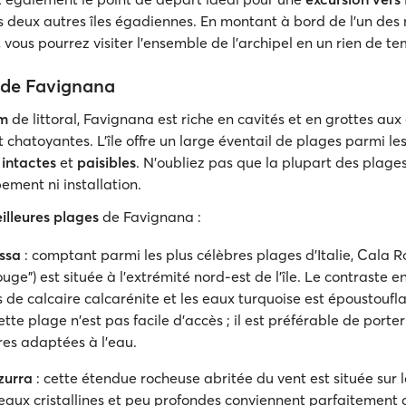
es deux autres îles égadiennes. En montant à bord de l'un de
s, vous pourrez visiter l'ensemble de l'archipel en un rien de te
 de Favignana
m
de littoral, Favignana est riche en cavités et en grottes aux
et chatoyantes. L'île offre un large éventail de plages parmi le
s
intactes
et
paisibles
. N'oubliez pas que la plupart des plage
ement ni installation.
illeures plages
de Favignana :
ssa
: comptant parmi les plus célèbres plages d'Italie, Cala Ro
uge”) est située à l'extrémité nord-est de l'île. Le contraste en
s de calcaire calcarénite et les eaux turquoise est époustoufl
cette plage n'est pas facile d'accès ; il est préférable de porte
es adaptées à l’eau.
zurra
: cette étendue rocheuse abritée du vent est située sur 
 eaux cristallines et peu profondes conviennent parfaitement 