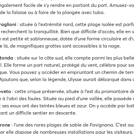
t également facile de s’y rendre en partant du port. Amusez-v
de la falaise ou à faire de la plongée avec tuba.
aglioni
: située à l'extrémité nord, cette plage isolée est parf
recherchent la tranquillité. Bien que difficile d’accès, elle en 
 est petite et sablonneuse, dotée d’une forme circulaire et d
De là, de magnifiques grottes sont accessibles à la nage.
tonda
: située sur la côte sud, elle compte parmi les plus bell
el. Elle forme un port naturel, protégé du vent, célèbre pour s
que. Vous pouvez y accéder en empruntant un chemin de ter
Ajoutons que, selon la légende, Ulysse aurait débarqué dans c
eveto
: cette crique préservée, située à l'est du promontoire d
à l’abri des foules. Située au pied d'une vallée, elle possède
t ses eaux ont des teintes bleues et azur. On y accède par ba
nt un difficile sentier en descente.
rrone
: l'une des rares plages de sable de Favignana. C'est aus
 car elle dispose de nombreuses installations pour les visiteur