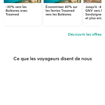
-30% vers les
Économisez 40% sur
Jusqu'à -40
Baléares avec
les ferries Trasmed
GNV vers la S
Trasmed
vers les Baléares
Sardaigne, l
et plus enco
Découvrir les offres
Ce que les voyageurs disent de nous