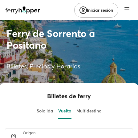
Iniciar sesión
Ferry de Sorrento a
Positano
Billetes, Precios y Horarios
Billetes de ferry
Solo ida
Vuelta
Multidestino
Origen