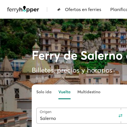
|
Ofertas en ferries
Planific
Ferry de Salerno
Billetes, precios y horarios
Solo ida
Vuelta
Multidestino
Origen