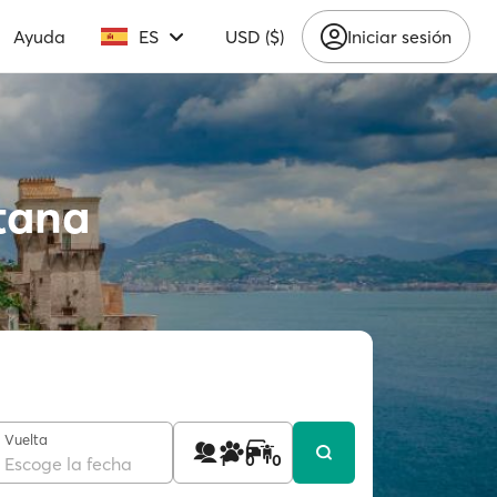
Ayuda
ES
USD ($)
Iniciar sesión
itana
Vuelta
1
0
0
Escoge la fecha