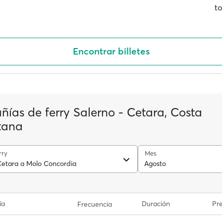
to
Encontrar billetes
ías de ferry Salerno - Cetara, Costa
tana
rry
Mes
Cetara a Molo Concordia
Agosto
ía
Duración
Pre
Frecuencia