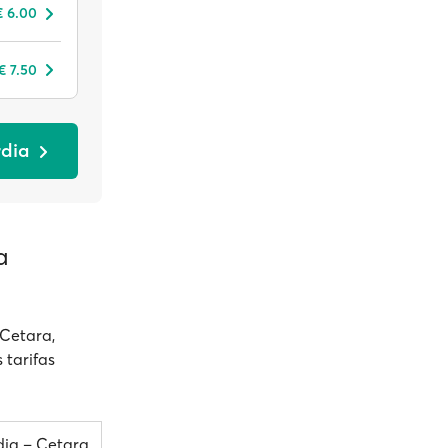
€ 6.00
€ 7.50
rdia
a
 Cetara,
 tarifas
ia – Cetara