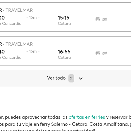
R
·
TRAVELMAR
00
15:15
·· 15m ··
o Concordia
Cetara
R
·
TRAVELMAR
40
16:55
·· 15m ··
o Concordia
Cetara
Ver todo
2
r, puedes aprovechar todas las
ofertas en ferries
y reservar b
os para tu viaje en ferry Salerno - Cetara, Costa Amalfitana. 