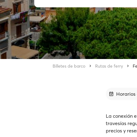
Billetes de barco
Rutas de ferry
Fe
Horarios 
La conexión e
travesías reg
precios y rese