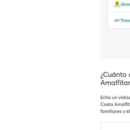
Gras
Tra
¿Cuánto c
Amalfita
Echa un vistaz
Costa Amalfita
familiares y e