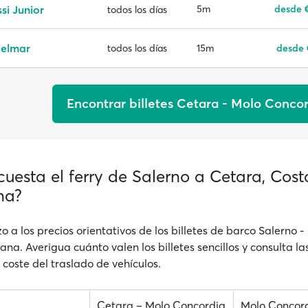
si Junior
5m
desde 
todos los días
velmar
15m
desde 
todos los días
Encontrar billetes Cetara - Molo Conco
uesta el ferry de Salerno a Cetara, Cost
na?
o a los precios orientativos de los billetes de barco Salerno -
na. Averigua cuánto valen los billetes sencillos y consulta las
l coste del traslado de vehículos.
Cetara – Molo Concordia
Molo Concord