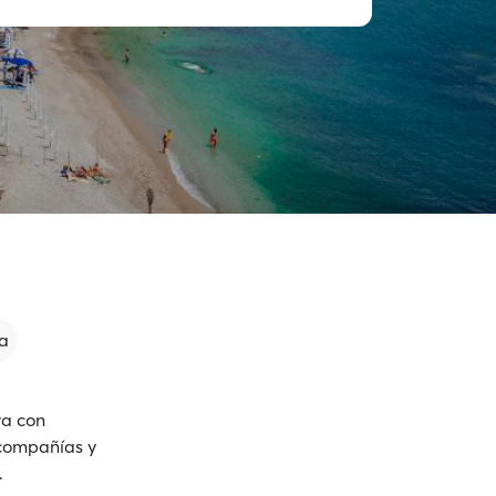
a
va con
 compañías y
.