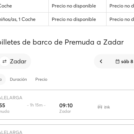
 Coche
Precio no disponible
Precio no d
niños/as, 1 Coche
Precio no disponible
Precio no d
billetes de barco de Premuda a Zadar
Zadar
sáb 8
a
Duración
Precio
ALELARGA
55
09:10
·· 1h 15m ··
muda
Zadar
ALELARGA