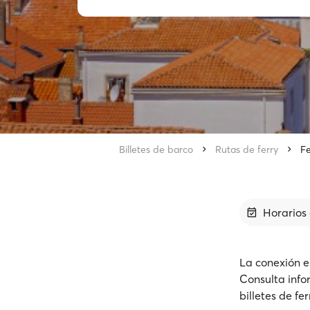
Billetes de barco
Rutas de ferry
F
Horarios 
La conexión e
Consulta info
billetes de fe