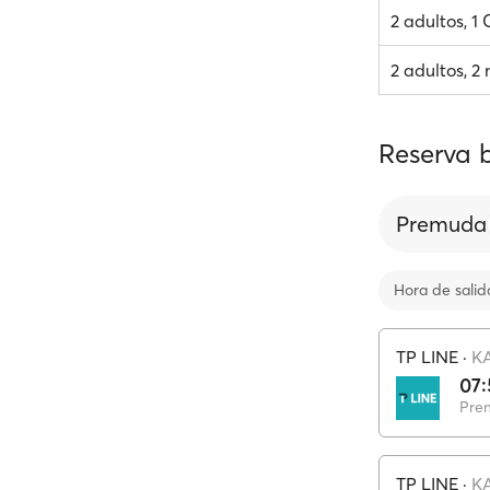
2 adultos, 1
2 adultos, 2 
Reserva 
Premuda
Hora de salid
TP LINE
·
K
07:
Pre
TP LINE
·
K