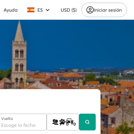
Ayuda
ES
USD ($)
Iniciar sesión
Vuelta
1
0
0
Escoge la fecha