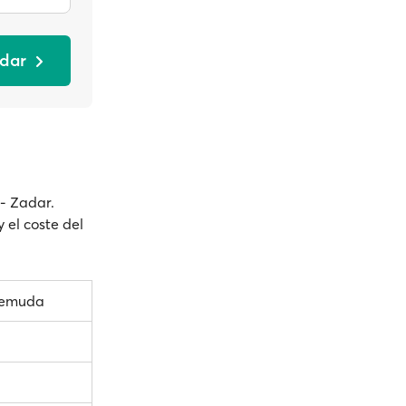
adar
 - Zadar.
y el coste del
remuda