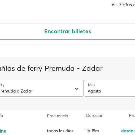
6 ‐ 7 días
Encontrar billetes
ías de ferry Premuda - Zadar
rry
Mes
Premuda a Zadar
Agosto
ía
Duración
Pre
Frecuencia
ine
1h 15m
desde 
todos los días