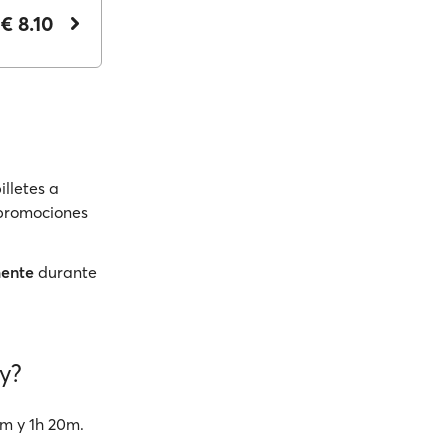
€ 8.10
illetes a
 promociones
mente
durante
y?
5m y 1h 20m.