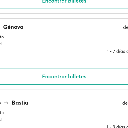
Encontrar billetes
Génova
d
to
d
1 ‐ 7 días
Encontrar billetes
o
Bastia
de
to
d
1 ‐ 3 días