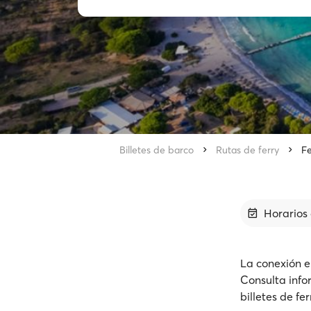
Billetes de barco
Rutas de ferry
Fe
Horarios 
La conexión e
Consulta info
billetes de fe