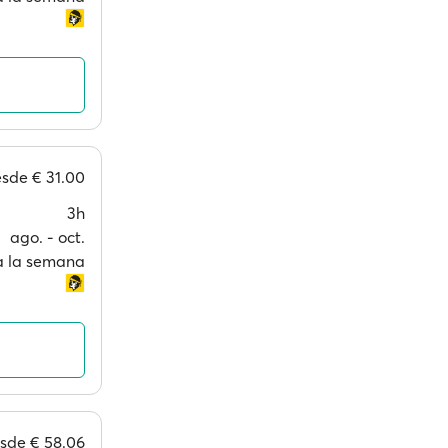
esde
€ 31.00
3h
ago. ‐ oct.
 a la semana
esde
€ 58.06