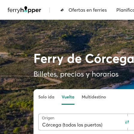
|
Ofertas en ferries
Planific
Ferry de Córcega 
Billetes, precios y horarios
Solo ida
Vuelta
Multidestino
Origen