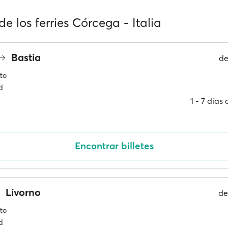
de los ferries Córcega - Italia
Bastia
d
to
d
1 ‐ 7 días
Encontrar billetes
Livorno
d
to
d