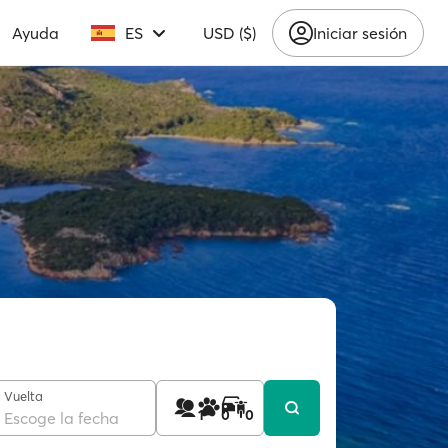
Ayuda
ES
USD ($)
Iniciar sesión
Vuelta
1
0
0
Escoge la fecha