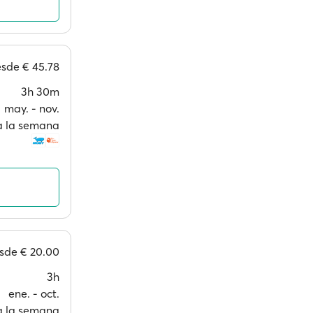
esde
€ 45.78
3h 30m
may. ‐ nov.
 a la semana
sde
€ 20.00
3h
ene. ‐ oct.
 a la semana